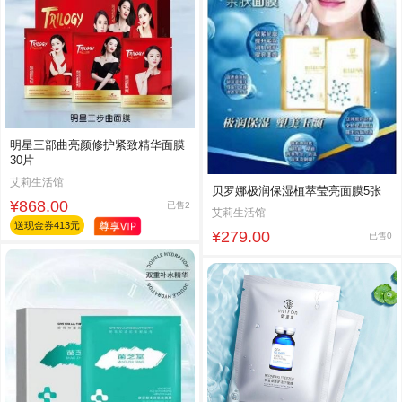
明星三部曲亮颜修护紧致精华面膜
30片
艾莉生活馆
贝罗娜极润保湿植萃莹亮面膜5张
¥868.00
已售2
艾莉生活馆
送现金券413元
¥279.00
已售0