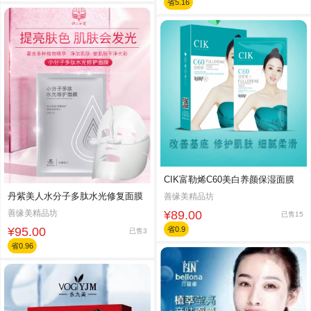
省5.16
CIK富勒烯C60美白养颜保湿面膜
丹紫美人水分子多肽水光修复面膜
善缘美精品坊
善缘美精品坊
¥89.00
已售15
¥95.00
省0.9
已售3
省0.96