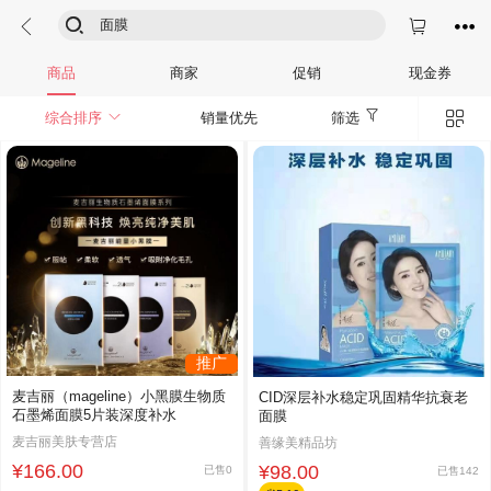




商品
商家
促销
现金券


综合排序
销量优先
筛选
推广
麦吉丽（mageline）小黑膜生物质
CID深层补水稳定巩固精华抗衰老
石墨烯面膜5片装深度补水
面膜
麦吉丽美肤专营店
善缘美精品坊
¥166.00
¥98.00
已售0
已售142