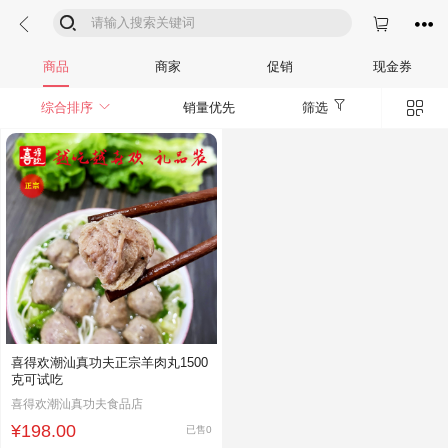




商品
商家
促销
现金券


综合排序
销量优先
筛选
喜得欢潮汕真功夫正宗羊肉丸1500
克可试吃
喜得欢潮汕真功夫食品店
¥198.00
已售0