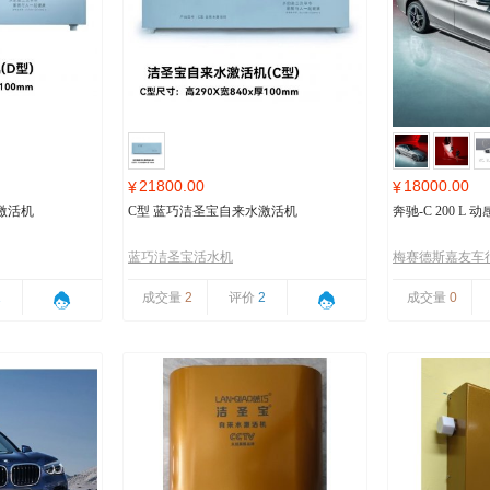
21800.00
18000.00
¥
¥
激活机
C型 蓝巧洁圣宝自来水激活机
奔驰-C 200 L
蓝巧洁圣宝活水机
梅赛德斯嘉友车
1
成交量
2
评价
2
成交量
0