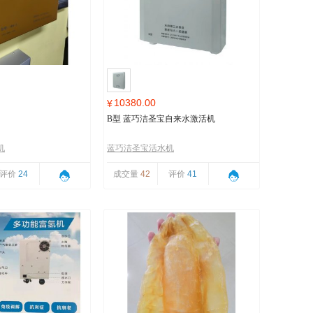
10380.00
¥
B型 蓝巧洁圣宝自来水激活机
机
蓝巧洁圣宝活水机
评价
24
成交量
42
评价
41