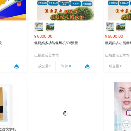
6800.00
5800.00
¥
¥
统
氢妈妈多功能氢氧机600流量
氢妈妈多功能氢氧
伍福生活艺术馆
伍福生活艺术馆
0
成交量
0
评价
0
成交量
0