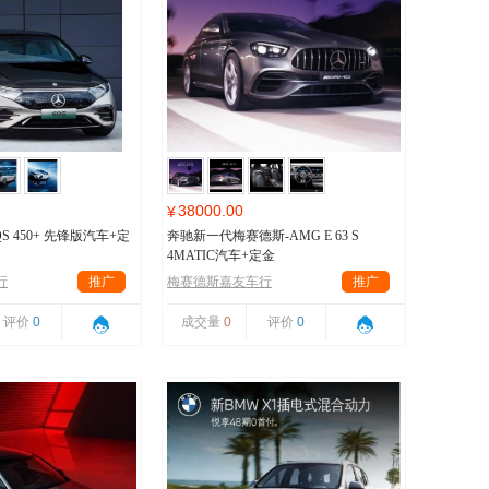
38000.00
¥
S 450+ 先锋版汽车+定
奔驰新一代梅赛德斯-AMG E 63 S
4MATIC汽车+定金
行
推广
梅赛德斯嘉友车行
推广
评价
0
成交量
0
评价
0