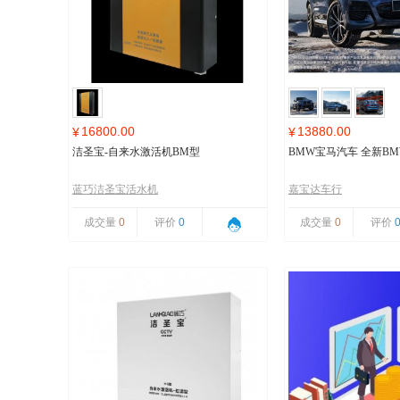
16800.00
13880.00
¥
¥
洁圣宝-自来水激活机BM型
BMW宝马汽车 全新BMW
蓝巧洁圣宝活水机
嘉宝达车行
成交量
0
评价
0
成交量
0
评价