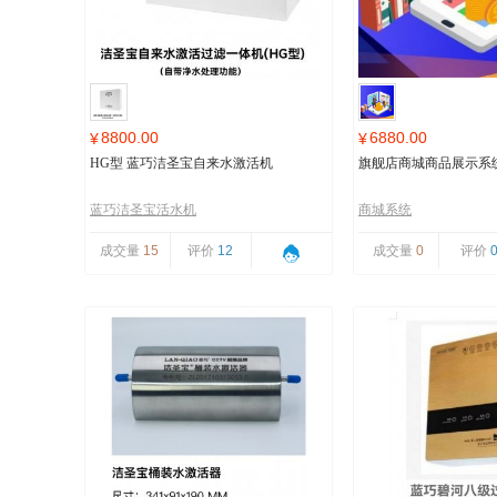
8800.00
6880.00
¥
¥
HG型 蓝巧洁圣宝自来水激活机
旗舰店商城商品展示系
蓝巧洁圣宝活水机
商城系统
成交量
15
评价
12
成交量
0
评价