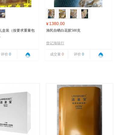
1380.00
¥
礼盒装（按要求重量包
渔民自晒白花胶500克
克
曾记海味行
评价
0
成交量
0
评价
0