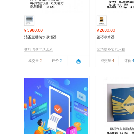
3980.00
2680.00
¥
¥
洁圣宝桶装水激活器
蓝巧净水器
蓝巧洁圣宝活水机
蓝巧洁圣宝活水机
成交量
2
评价
2
成交量
4
评价