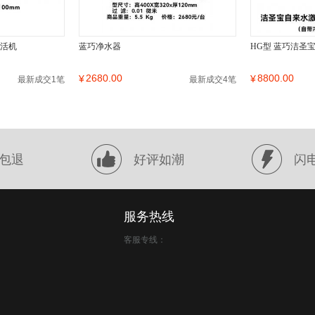
激活机
蓝巧净水器
HG型 蓝巧洁圣
2680.00
8800.00
¥
¥
最新成交1笔
最新成交4笔
包退
好评如潮
闪
服务热线
客服专线：