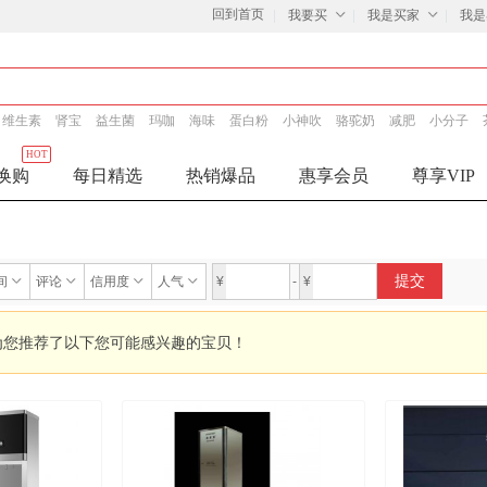
回到首页
我要买
我是买家
我是
维生素
肾宝
益生菌
玛咖
海味
蛋白粉
小神吹
骆驼奶
减肥
小分子
HOT
换购
每日精选
热销爆品
惠享会员
尊享VIP
提交
间
评论
信用度
人气
¥
-
¥
为您推荐了以下您可能感兴趣的宝贝！