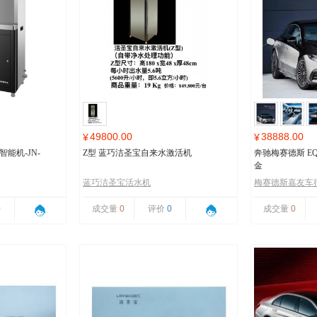
49800.00
38888.00
¥
¥
能机-JN-
Z型 蓝巧洁圣宝自来水激活机
奔驰梅赛德斯 EQ
金
蓝巧洁圣宝活水机
梅赛德斯嘉友车
0
成交量
0
评价
0
成交量
0