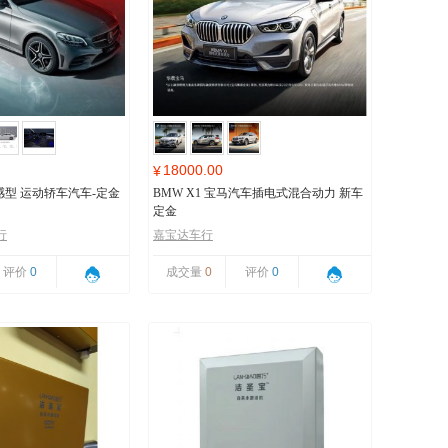
18000.00
¥
 动感型 运动轿车汽车-定金
BMW X1 宝马汽车插电式混合动力 新车
定金
行
嘉宝达车行
评价
0
成交量
0
评价
0