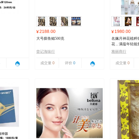
2188.00
1980.00
¥
¥
大号膨鱼鳃500克
名姵月神花植粹
花，满蕴年轻能
曾记海味行
雅丽商行
4
成交量
0
评价
0
成交量
0