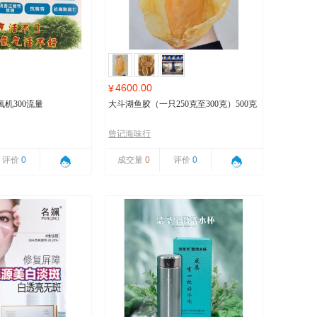
4600.00
¥
机300流量
大斗湖鱼胶（一只250克至300克）500克
曾记海味行
评价
0
成交量
0
评价
0