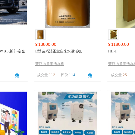
13800.00
11800.00
¥
¥
 X3 新车-定金
E型 蓝巧洁圣宝自来水激活机
HH-1
蓝巧洁圣宝活水机
蓝巧洁圣宝活水
0
成交量
112
评价
114
成交量
25