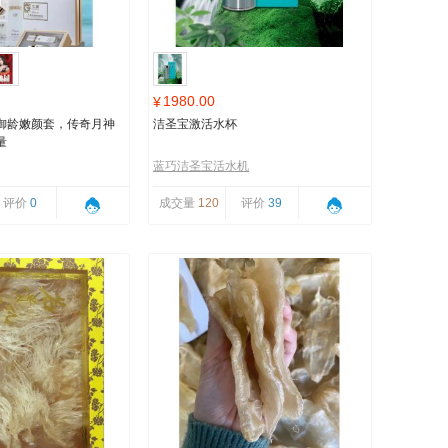
1980.00
¥
御龄嫩颜套，传奇月神
洁圣宝激活水杯
量
蓝巧洁圣宝活水机
评价
0
成交量
120
评价
39