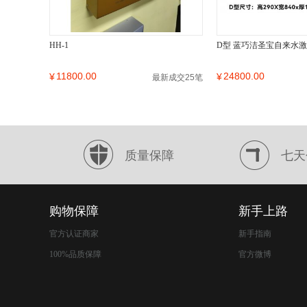
HH-1
D型 蓝巧洁圣宝自来水
11800.00
24800.00
¥
¥
最新成交25笔
质量保障
七天
购物保障
新手上路
官方认证商家
新手指南
100%品质保障
官方微博