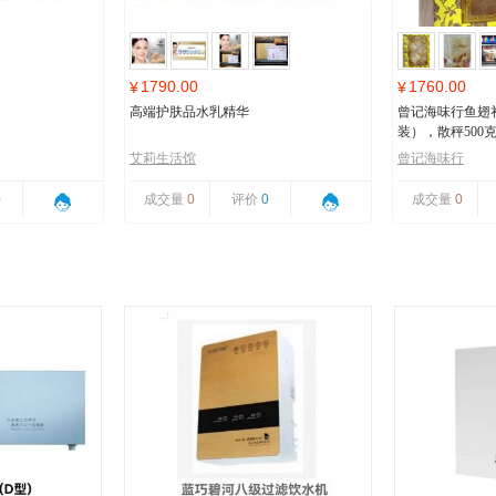
1790.00
1760.00
¥
¥
高端护肤品水乳精华
曾记海味行鱼翅
装），散秤500
艾莉生活馆
曾记海味行
0
成交量
0
评价
0
成交量
0