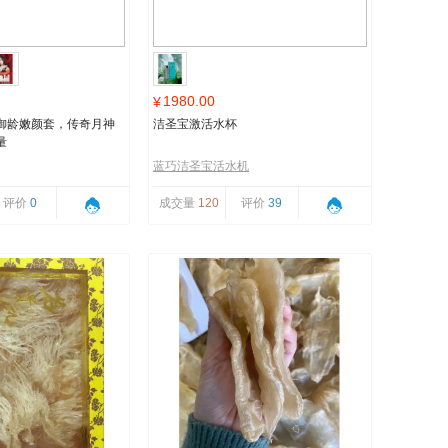
1980.00
¥
御龄嫩颜套，传奇月神
洁圣宝激活水杯
量
蓝巧洁圣宝活水机
评价
0
成交量
120
评价
39