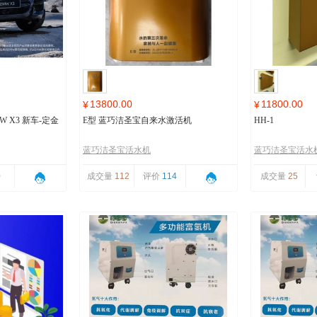
13800.00
11800.00
¥
¥
 X3 新车-定金
E型 蓝巧洁圣宝自来水激活机
HH-1
蓝巧洁圣宝活水机
蓝巧洁圣宝活水
0
成交量
112
评价
114
成交量
25