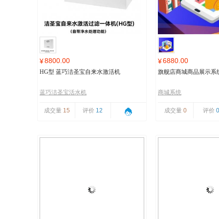
8800.00
6880.00
¥
¥
HG型 蓝巧洁圣宝自来水激活机
旗舰店商城商品展示系
蓝巧洁圣宝活水机
商城系统
成交量
15
评价
12
成交量
0
评价