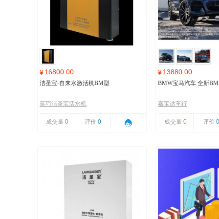
16800.00
13880.00
¥
¥
洁圣宝-自来水激活机BM型
BMW宝马汽车 全新BMW
蓝巧洁圣宝活水机
嘉宝达车行
成交量
0
评价
0
成交量
0
评价