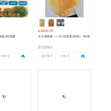
4600.00
¥
机300流量
大斗湖鱼胶（一只250克至300克）500克
曾记海味行
评价
0
成交量
0
评价
0