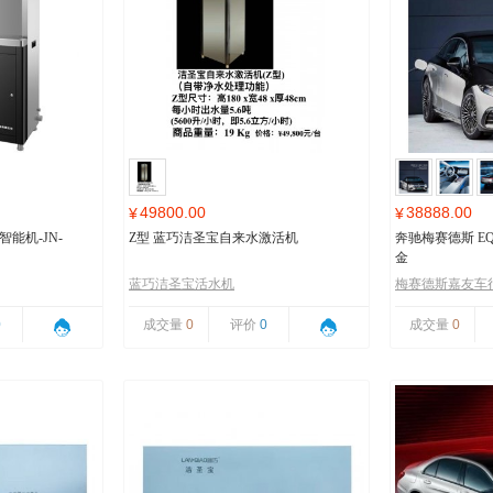
49800.00
38888.00
¥
¥
能机-JN-
Z型 蓝巧洁圣宝自来水激活机
奔驰梅赛德斯 EQ
金
蓝巧洁圣宝活水机
梅赛德斯嘉友车
0
成交量
0
评价
0
成交量
0