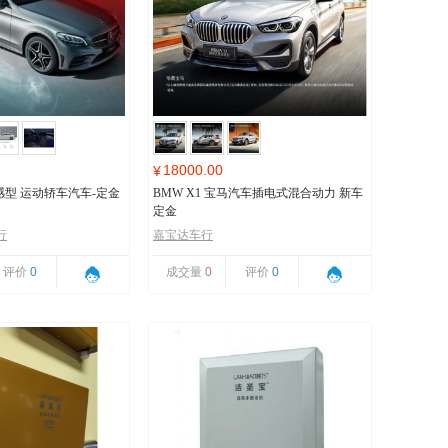
18000.00
¥
 动感型 运动轿车汽车-定金
BMW X1 宝马汽车插电式混合动力 新车
定金
行
嘉宝达车行
评价
0
成交量
0
评价
0