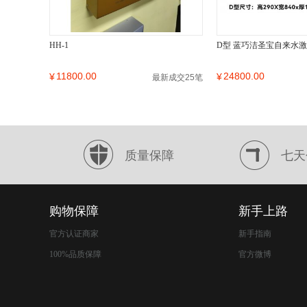
HH-1
D型 蓝巧洁圣宝自来水
11800.00
24800.00
¥
¥
最新成交25笔
质量保障
七天
购物保障
新手上路
官方认证商家
新手指南
100%品质保障
官方微博