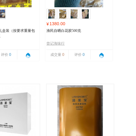
1380.00
¥
礼盒装（按要求重量包
渔民自晒白花胶500克
克
曾记海味行
评价
0
成交量
0
评价
0