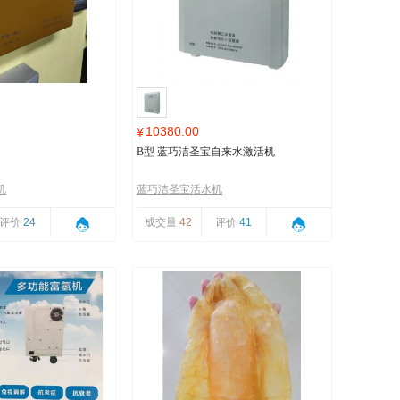
10380.00
¥
B型 蓝巧洁圣宝自来水激活机
机
蓝巧洁圣宝活水机
评价
24
成交量
42
评价
41