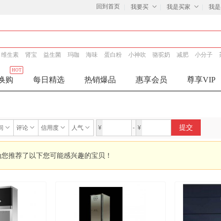
回到首页
我要买
我是买家
我是
维生素
肾宝
益生菌
玛咖
海味
蛋白粉
小神吹
骆驼奶
减肥
小分子
HOT
换购
每日精选
热销爆品
惠享会员
尊享VIP
提交
间
评论
信用度
人气
¥
-
¥
为您推荐了以下您可能感兴趣的宝贝！