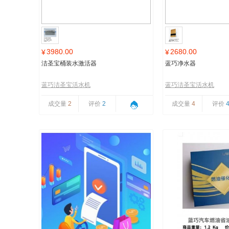
3980.00
2680.00
¥
¥
洁圣宝桶装水激活器
蓝巧净水器
蓝巧洁圣宝活水机
蓝巧洁圣宝活水机
成交量
2
评价
2
成交量
4
评价