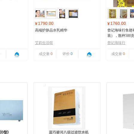
1790.00
1760.00
¥
¥
高端护肤品水乳精华
曾记海味行鱼翅
装），散秤500
艾莉生活馆
曾记海味行
0
成交量
0
评价
0
成交量
0