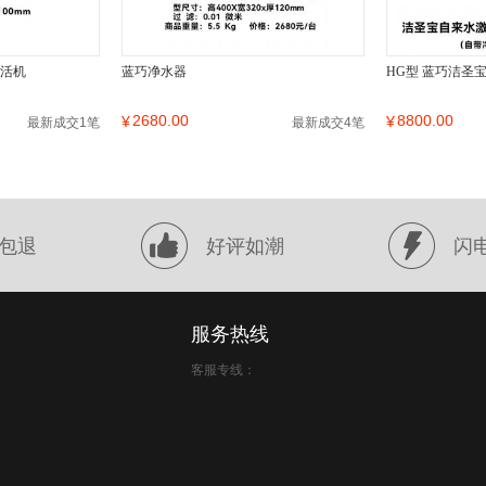
激活机
蓝巧净水器
HG型 蓝巧洁圣
2680.00
8800.00
¥
¥
最新成交1笔
最新成交4笔
包退
好评如潮
闪
服务热线
客服专线：