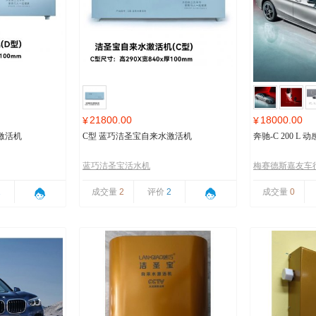
21800.00
18000.00
¥
¥
激活机
C型 蓝巧洁圣宝自来水激活机
奔驰-C 200 L
蓝巧洁圣宝活水机
梅赛德斯嘉友车
1
成交量
2
评价
2
成交量
0