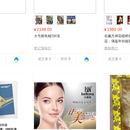
2188.00
1980.00
¥
¥
大号膨鱼鳃500克
名姵月神花植粹
花，满蕴年轻能
曾记海味行
雅丽商行
4
成交量
0
评价
0
成交量
0