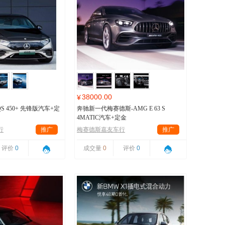
38000.00
¥
S 450+ 先锋版汽车+定
奔驰新一代梅赛德斯-AMG E 63 S
4MATIC汽车+定金
行
推广
梅赛德斯嘉友车行
推广
评价
0
成交量
0
评价
0