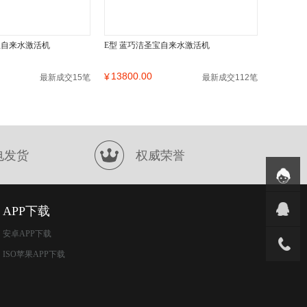
宝自来水激活机
E型 蓝巧洁圣宝自来水激活机
13800.00
¥
最新成交15笔
最新成交112笔
电发货
权威荣誉
APP下载
安卓APP下载
ISO苹果APP下载