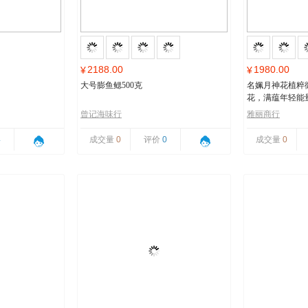
2188.00
1980.00
¥
¥
大号膨鱼鳃500克
名姵月神花植粹
花，满蕴年轻能
曾记海味行
雅丽商行
4
成交量
0
评价
0
成交量
0