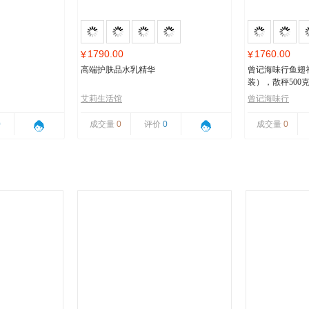
1790.00
1760.00
¥
¥
高端护肤品水乳精华
曾记海味行鱼翅
装），散秤500
艾莉生活馆
曾记海味行
0
成交量
0
评价
0
成交量
0