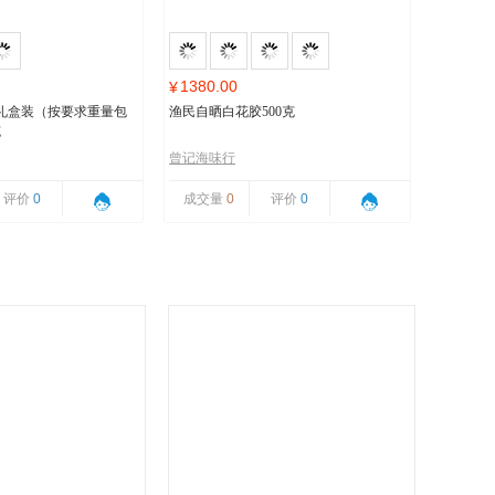
1380.00
¥
礼盒装（按要求重量包
渔民自晒白花胶500克
克
曾记海味行
评价
0
成交量
0
评价
0