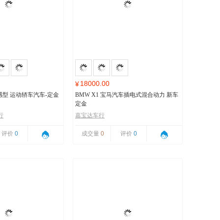
18000.00
¥
 动感型 运动轿车汽车-定金
BMW X1 宝马汽车插电式混合动力 新车
定金
行
嘉宝达车行
评价
0
成交量
0
评价
0