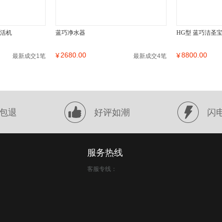
激活机
蓝巧净水器
HG型 蓝巧洁圣
2680.00
8800.00
¥
¥
最新成交1笔
最新成交4笔
包退
好评如潮
闪
服务热线
客服专线：