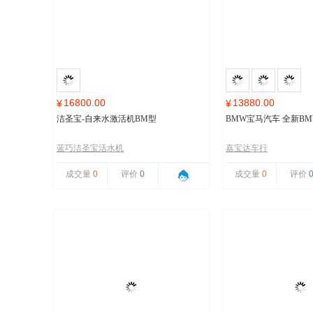
16800.00
13880.00
¥
¥
洁圣宝-自来水激活机BM型
BMW宝马汽车 全新BMW
蓝巧洁圣宝活水机
嘉宝达车行
成交量
0
评价
0
成交量
0
评价