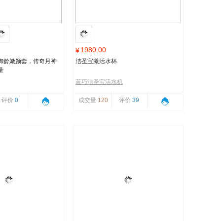
1980.00
¥
御龄嫩颜套，传奇月神
洁圣宝激活水杯
量
蓝巧洁圣宝活水机
评价
0
成交量
120
评价
39