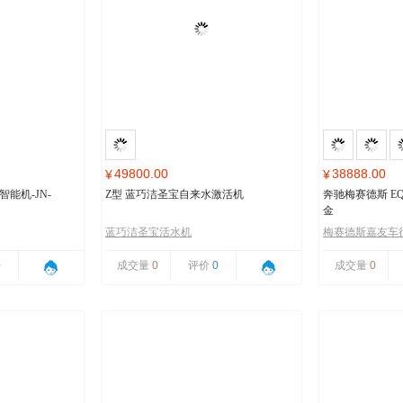
49800.00
38888.00
¥
¥
能机-JN-
Z型 蓝巧洁圣宝自来水激活机
奔驰梅赛德斯 EQ
金
蓝巧洁圣宝活水机
梅赛德斯嘉友车
0
成交量
0
评价
0
成交量
0