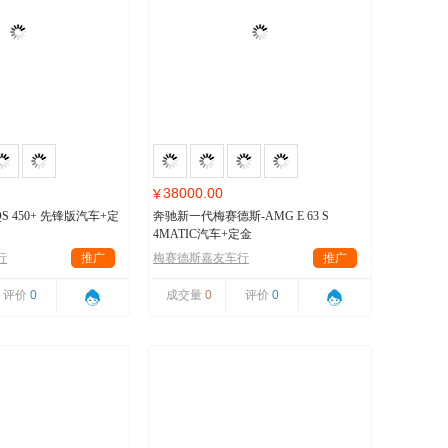
38000.00
¥
S 450+ 先锋版汽车+定
奔驰新一代梅赛德斯-AMG E 63 S
4MATIC汽车+定金
行
推广
梅赛德斯嘉友车行
推广
评价
0
成交量
0
评价
0