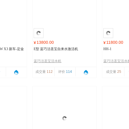
13800.00
11800.00
¥
¥
 X3 新车-定金
E型 蓝巧洁圣宝自来水激活机
HH-1
蓝巧洁圣宝活水机
蓝巧洁圣宝活水
0
成交量
112
评价
114
成交量
25