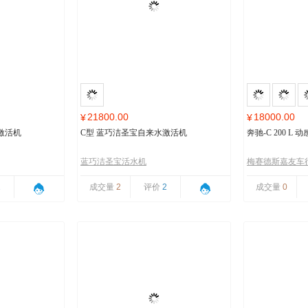
21800.00
18000.00
¥
¥
激活机
C型 蓝巧洁圣宝自来水激活机
奔驰-C 200 L
蓝巧洁圣宝活水机
梅赛德斯嘉友车
1
成交量
2
评价
2
成交量
0