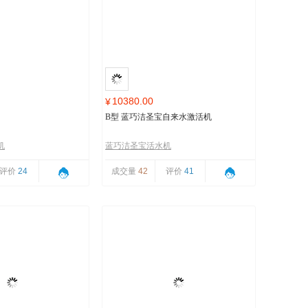
10380.00
¥
B型 蓝巧洁圣宝自来水激活机
机
蓝巧洁圣宝活水机
评价
24
成交量
42
评价
41