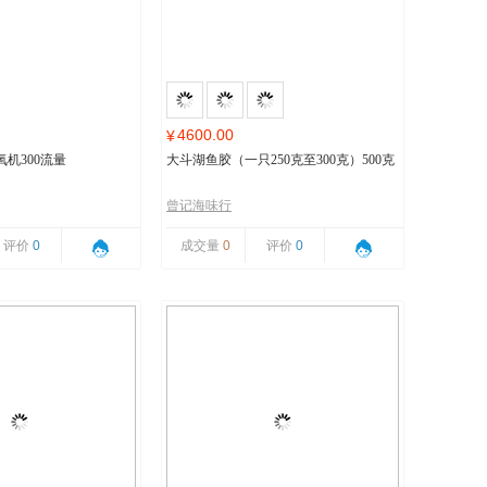
4600.00
¥
机300流量
大斗湖鱼胶（一只250克至300克）500克
曾记海味行
评价
0
成交量
0
评价
0