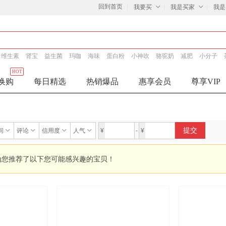
回到首页
我要买
我是买家
我是
维生素
肾宝
益生菌
玛咖
海味
蛋白粉
小神吹
骆驼奶
减肥
小分子
HOT
换购
每日精选
热销爆品
惠享会员
尊享VIP
提交
间
评论
信用度
人气
¥
-
¥
为您推荐了以下您可能感兴趣的宝贝！