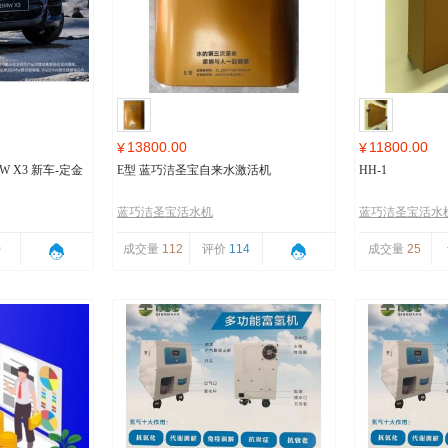
13800.00
11800.00
¥
¥
 X3 新车-定金
E型 蓝巧洁圣宝自来水激活机
HH-1
蓝巧洁圣宝活水机
蓝巧洁圣宝活水
0
成交量
112
评价
114
成交量
25