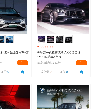
38000.00
¥
S 450+ 先锋版汽车+定
奔驰新一代梅赛德斯-AMG E 63 S
4MATIC汽车+定金
行
推广
梅赛德斯嘉友车行
推广
评价
0
成交量
0
评价
0