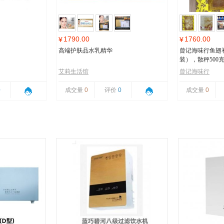
1790.00
1760.00
¥
¥
高端护肤品水乳精华
曾记海味行鱼翅
装），散秤500
艾莉生活馆
曾记海味行
0
成交量
0
评价
0
成交量
0