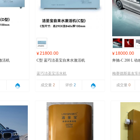
21800.00
18000.00
¥
¥
激活机
C型 蓝巧洁圣宝自来水激活机
奔驰-C 200 L
蓝巧洁圣宝活水机
梅赛德斯嘉友车
1
成交量
2
评价
2
成交量
0