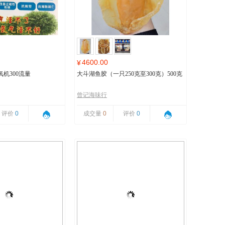
4600.00
¥
机300流量
大斗湖鱼胶（一只250克至300克）500克
曾记海味行
评价
0
成交量
0
评价
0