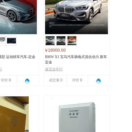
18000.00
¥
 动感型 运动轿车汽车-定金
BMW X1 宝马汽车插电式混合动力 新车
定金
行
嘉宝达车行
评价
0
成交量
0
评价
0