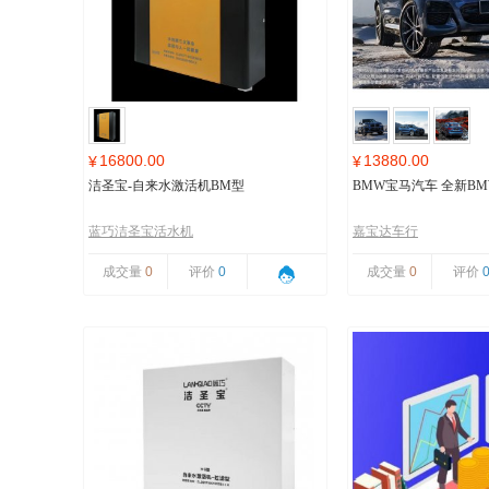
16800.00
13880.00
¥
¥
洁圣宝-自来水激活机BM型
BMW宝马汽车 全新BMW
蓝巧洁圣宝活水机
嘉宝达车行
成交量
0
评价
0
成交量
0
评价