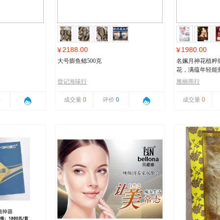
2188.00
1980.00
¥
¥
大号膨鱼鳃500克
名姵月神花植粹
花，满蕴年轻能
曾记海味行
雅丽商行
4
成交量
0
评价
0
成交量
0