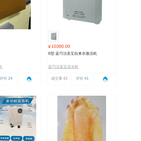
10380.00
¥
B型 蓝巧洁圣宝自来水激活机
机
蓝巧洁圣宝活水机
评价
24
成交量
42
评价
41