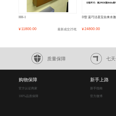
HH-1
D型 蓝巧洁圣宝自来水
11800.00
24800.00
¥
¥
最新成交25笔
质量保障
七天
购物保障
新手上路
官方认证商家
新手指南
100%品质保障
官方微博