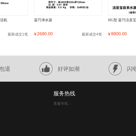
激活机
蓝巧净水器
HG型 蓝巧洁圣
2680.00
8800.00
¥
¥
最新成交1笔
最新成交4笔
包退
好评如潮
闪
服务热线
客服专线：