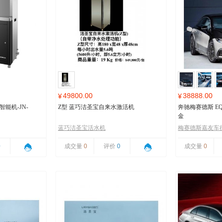
49800.00
38888.00
¥
¥
能机-JN-
Z型 蓝巧洁圣宝自来水激活机
奔驰梅赛德斯 EQ
金
蓝巧洁圣宝活水机
梅赛德斯嘉友车
0
成交量
0
评价
0
成交量
0