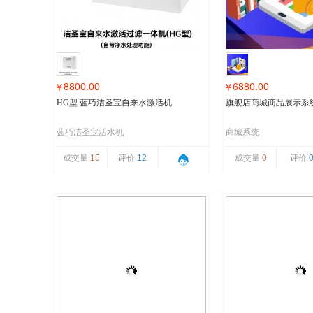
8800.00
6880.00
¥
¥
HG型 蓝巧洁圣宝自来水激活机
旗舰店商城商品展示系
蓝巧洁圣宝活水机
商城系统
成交量
15
评价
12
成交量
0
评价