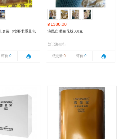
1380.00
¥
礼盒装（按要求重量包
渔民自晒白花胶500克
克
曾记海味行
评价
0
成交量
0
评价
0