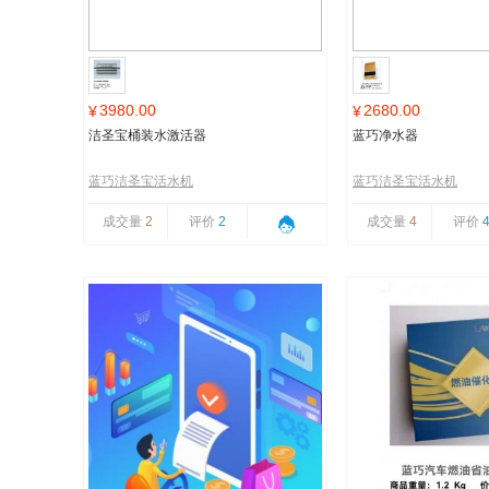
3980.00
2680.00
¥
¥
洁圣宝桶装水激活器
蓝巧净水器
蓝巧洁圣宝活水机
蓝巧洁圣宝活水机
成交量
2
评价
2
成交量
4
评价