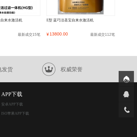
宝自来水激活机
E型 蓝巧洁圣宝自来水激活机
13800.00
¥
最新成交15笔
最新成交112笔
电发货
权威荣誉
APP下载
安卓APP下载
ISO苹果APP下载