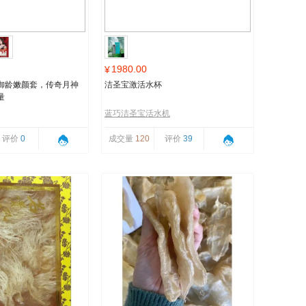
1980.00
¥
御龄嫩颜套，传奇月神
洁圣宝激活水杯
量
蓝巧洁圣宝活水机
评价
0
成交量
120
评价
39