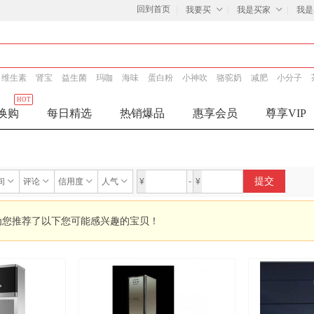
回到首页
我要买
我是买家
我是
维生素
肾宝
益生菌
玛咖
海味
蛋白粉
小神吹
骆驼奶
减肥
小分子
HOT
换购
每日精选
热销爆品
惠享会员
尊享VIP
提交
间
评论
信用度
人气
¥
-
¥
为您推荐了以下您可能感兴趣的宝贝！