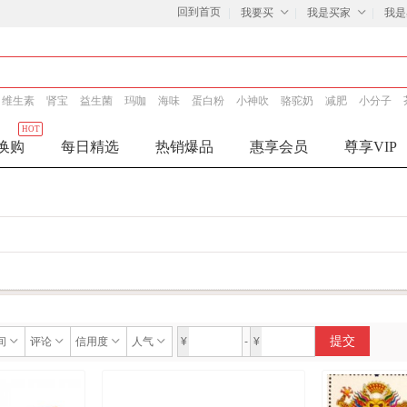
回到首页
我要买
我是买家
我是
维生素
肾宝
益生菌
玛咖
海味
蛋白粉
小神吹
骆驼奶
减肥
小分子
HOT
换购
每日精选
热销爆品
惠享会员
尊享VIP
提交
间
评论
信用度
人气
¥
-
¥