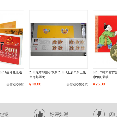
2011生肖兔流通
2012龙年邮票小本票.2012-1壬辰年第三轮
2013年蛇年贺
生肖邮票龙...
康银阁装帧...
48.00
26.00
¥
¥
最新成交0笔
最新成交501笔
包退
好评如潮
闪