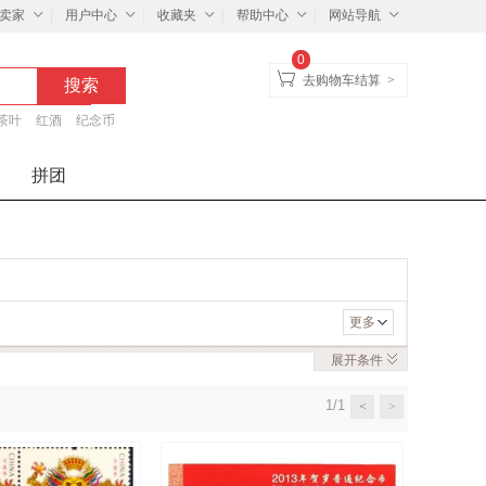
卖家
用户中心
收藏夹
帮助中心
网站导航
0
去购物车结算
>
茶叶
红酒
纪念币
拼团
更多
展开
条件
1/1
<
>