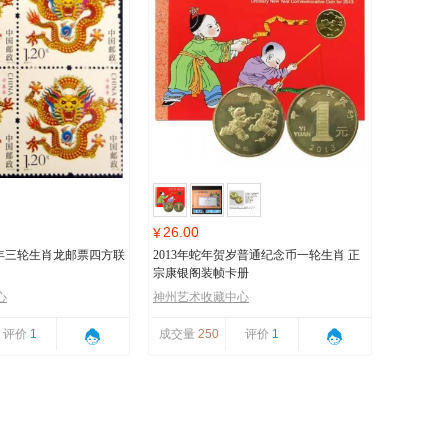
26.00
¥
壬辰年三轮生肖龙邮票四方联
2013年蛇年贺岁普通纪念币一轮生肖 正
宗康银阁装帧卡册
心
神州艺术收藏中心
评价
1
成交量
250
评价
1