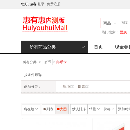
您好, 游客
登录
免费注册
商品
热门搜索：
面膜
首页
现金券
所有商品分类
所有分类
>
邮币
>
邮币卡
按条件筛选
商品分类：
钱币
(3)
邮票
(2)
所在地
列表
大图
默认排序
销量
价格
添加时