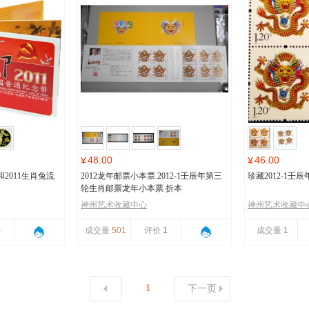
48.00
46.00
¥
¥
2011生肖兔流
2012龙年邮票小本票.2012-1壬辰年第三
珍藏2012-1
轮生肖邮票龙年小本票 折本
神州艺术收藏中心
神州艺术收藏中
0
成交量
501
评价
1
成交量
1
1
下一页