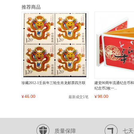
推荐商品
珍藏2012-1壬辰年三轮生肖龙邮票四方联
建党90周年流通纪念币和
纪念币2枚一...
46.00
98.00
¥
¥
最新成交1笔
质量保障
七天