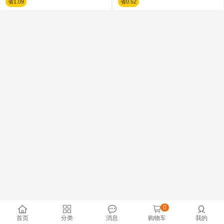
省1.09
省0.52
0





首页
分类
消息
购物车
我的