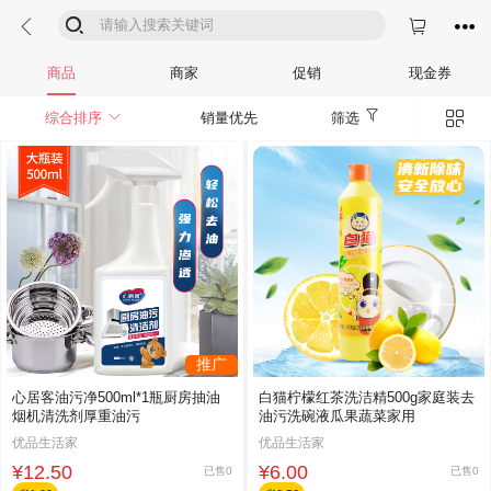




商品
商家
促销
现金券


综合排序
销量优先
筛选
推广
心居客油污净500ml*1瓶厨房抽油
白猫柠檬红茶洗洁精500g家庭装去
烟机清洗剂厚重油污
油污洗碗液瓜果蔬菜家用
优品生活家
优品生活家
¥12.50
¥6.00
已售0
已售0