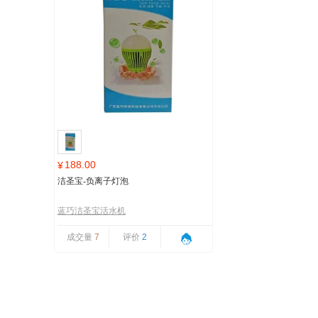
188.00
¥
洁圣宝-负离子灯泡
蓝巧洁圣宝活水机
成交量
7
评价
2