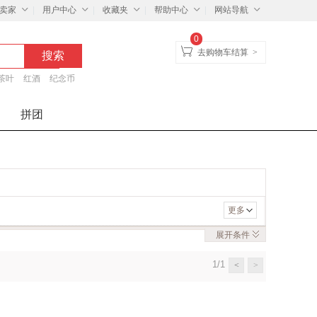
卖家
用户中心
收藏夹
帮助中心
网站导航
0
去购物车结算
>
茶叶
红酒
纪念币
拼团
更多
展开
条件
1/1
<
>