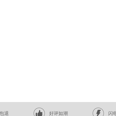
包退
好评如潮
闪