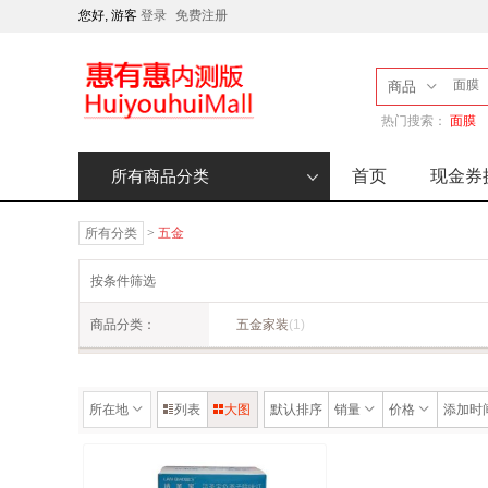
您好, 游客
登录
免费注册
商品
热门搜索：
面膜
首页
现金券
所有商品分类
所有分类
>
五金
按条件筛选
商品分类：
五金家装
(1)
所在地
列表
大图
默认排序
销量
价格
添加时