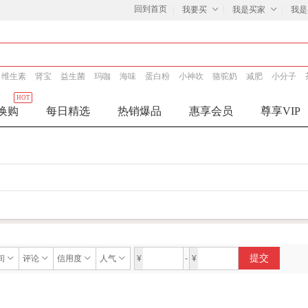
回到首页
我要买
我是买家
我是
维生素
肾宝
益生菌
玛咖
海味
蛋白粉
小神吹
骆驼奶
减肥
小分子
HOT
换购
每日精选
热销爆品
惠享会员
尊享VIP
提交
间
评论
信用度
人气
¥
-
¥