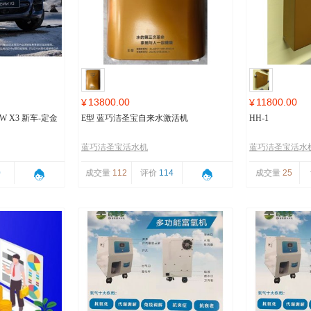
13800.00
11800.00
¥
¥
 X3 新车-定金
E型 蓝巧洁圣宝自来水激活机
HH-1
蓝巧洁圣宝活水机
蓝巧洁圣宝活水
0
成交量
112
评价
114
成交量
25