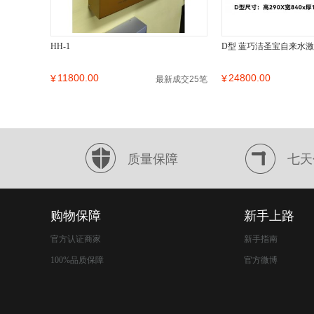
HH-1
D型 蓝巧洁圣宝自来水
11800.00
24800.00
¥
¥
最新成交25笔
质量保障
七天
购物保障
新手上路
官方认证商家
新手指南
100%品质保障
官方微博