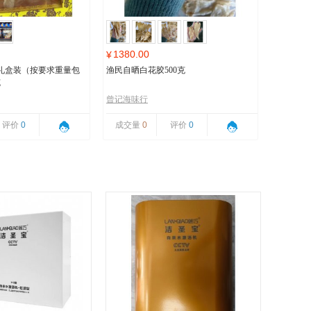
1380.00
¥
礼盒装（按要求重量包
渔民自晒白花胶500克
克
曾记海味行
评价
0
成交量
0
评价
0