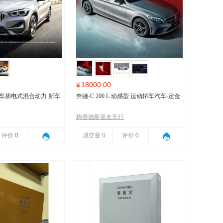
18000.00
¥
马汽车插电式混合动力 新车
奔驰-C 200 L 动感型 运动轿车汽车-定金
梅赛德斯嘉友车行
评价
0
成交量
0
评价
0