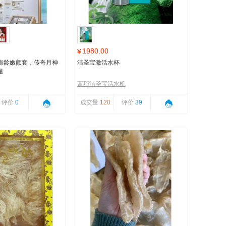
1980.00
¥
御龄嫩颜套，传奇月神
洁圣宝激活水杯
量
蓝巧洁圣宝活水机
评价
0
成交量
120
评价
39