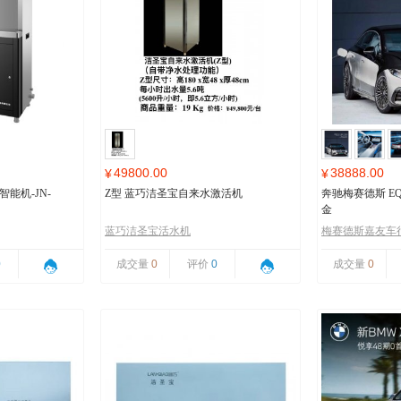
49800.00
38888.00
¥
¥
能机-JN-
Z型 蓝巧洁圣宝自来水激活机
奔驰梅赛德斯 EQ
金
蓝巧洁圣宝活水机
梅赛德斯嘉友车
0
成交量
0
评价
0
成交量
0