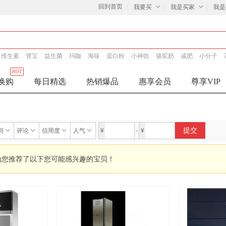
回到首页
我要买
我是买家
我是
维生素
肾宝
益生菌
玛咖
海味
蛋白粉
小神吹
骆驼奶
减肥
小分子
HOT
换购
每日精选
热销爆品
惠享会员
尊享VIP
提交
间
评论
信用度
人气
¥
-
¥
为您推荐了以下您可能感兴趣的宝贝！