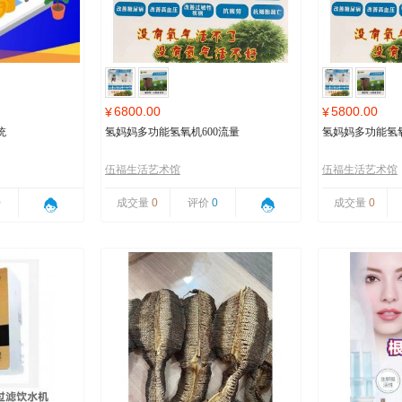
6800.00
5800.00
¥
¥
统
氢妈妈多功能氢氧机600流量
氢妈妈多功能氢氧
伍福生活艺术馆
伍福生活艺术馆
0
成交量
0
评价
0
成交量
0