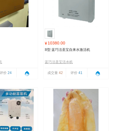
10380.00
¥
B型 蓝巧洁圣宝自来水激活机
机
蓝巧洁圣宝活水机
评价
24
成交量
42
评价
41