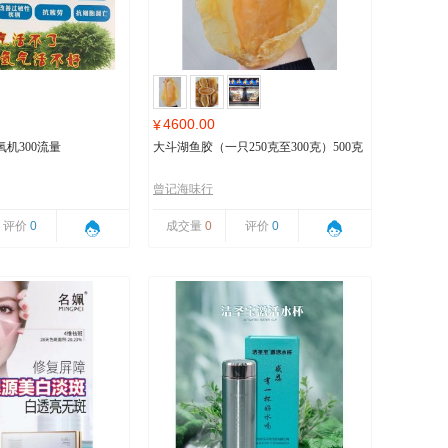
4600.00
¥
机300流量
大斗湖鱼胶（一只250克至300克）500克
曾记海味行
评价
0
成交量
0
评价
0