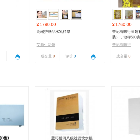
1790.00
1760.00
¥
¥
高端护肤品水乳精华
曾记海味行鱼翅
装），散秤500
艾莉生活馆
曾记海味行
0
成交量
0
评价
0
成交量
0