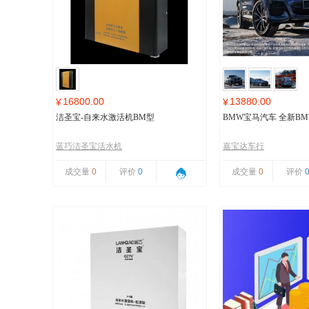
16800.00
13880.00
¥
¥
洁圣宝-自来水激活机BM型
BMW宝马汽车 全新BMW
蓝巧洁圣宝活水机
嘉宝达车行
成交量
0
评价
0
成交量
0
评价