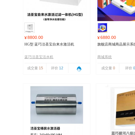
8800.00
6880.00
¥
¥
HG型 蓝巧洁圣宝自来水激活机
旗舰店商城商品展示系
蓝巧洁圣宝活水机
商城系统
成交量
15
评价
12
成交量
0
评价