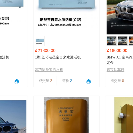
21800.00
18000.00
¥
¥
激活机
C型 蓝巧洁圣宝自来水激活机
BMW X1 宝
定金
蓝巧洁圣宝活水机
嘉宝达车行
1
成交量
2
评价
2
成交量
0