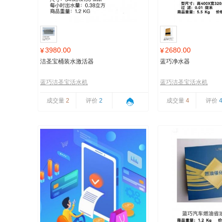
3980.00
2680.00
¥
¥
洁圣宝桶装水激活器
蓝巧净水器
蓝巧洁圣宝活水机
蓝巧洁圣宝活水机
成交量
2
评价
2
成交量
4
评价