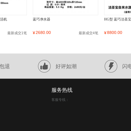
激活机
蓝巧净水器
HG型 蓝巧洁圣
2680.00
8800.00
¥
¥
最新成交1笔
最新成交4笔
包退
好评如潮
闪
服务热线
客服专线：