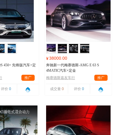
38000.00
¥
S 450+ 先锋版汽车+定
奔驰新一代梅赛德斯-AMG E 63 S
4MATIC汽车+定金
行
推广
梅赛德斯嘉友车行
推广
评价
0
成交量
0
评价
0