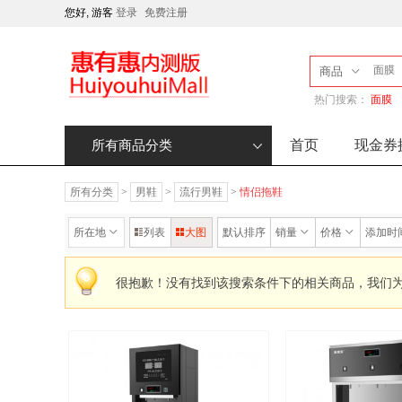
您好, 游客
登录
免费注册
商品
热门搜索：
面膜
首页
现金券
所有商品分类
所有分类
>
男鞋
>
流行男鞋
>
情侣拖鞋
所在地
列表
大图
默认排序
销量
价格
添加时
很抱歉！没有找到该搜索条件下的相关商品，我们