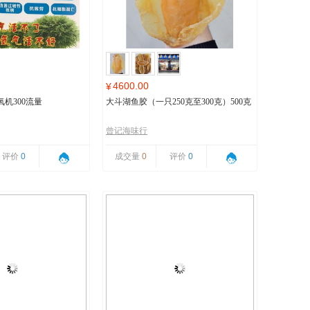
4600.00
¥
机300流量
大斗湖鱼胶（一只250克至300克）500克
曾记海味行
评价
0
成交量
0
评价
0