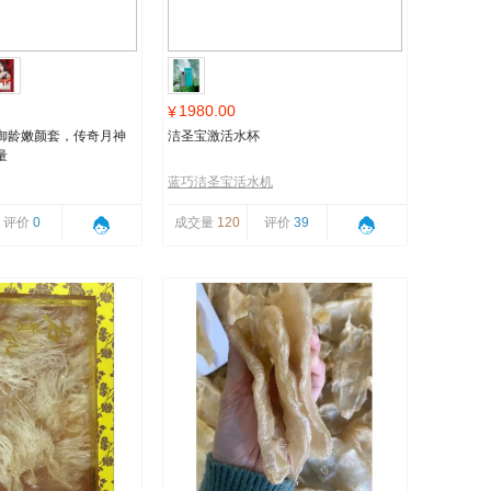
1980.00
¥
御龄嫩颜套，传奇月神
洁圣宝激活水杯
量
蓝巧洁圣宝活水机
评价
0
成交量
120
评价
39