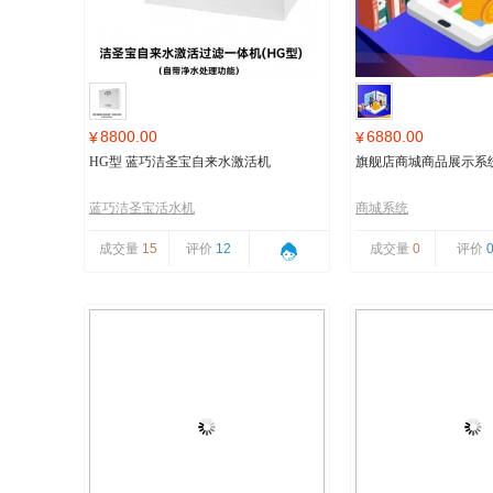
8800.00
6880.00
¥
¥
HG型 蓝巧洁圣宝自来水激活机
旗舰店商城商品展示系
蓝巧洁圣宝活水机
商城系统
成交量
15
评价
12
成交量
0
评价