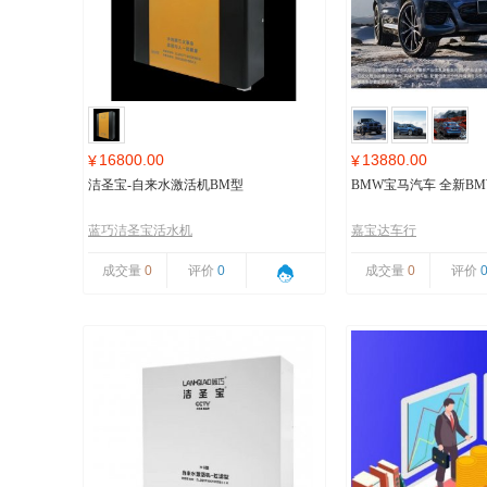
16800.00
13880.00
¥
¥
洁圣宝-自来水激活机BM型
BMW宝马汽车 全新BMW
蓝巧洁圣宝活水机
嘉宝达车行
成交量
0
评价
0
成交量
0
评价