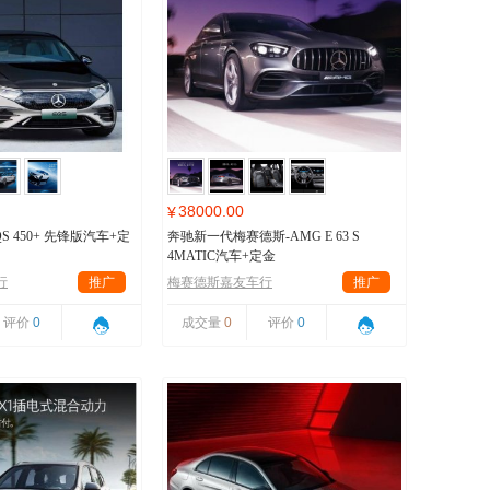
38000.00
¥
S 450+ 先锋版汽车+定
奔驰新一代梅赛德斯-AMG E 63 S
4MATIC汽车+定金
行
推广
梅赛德斯嘉友车行
推广
评价
0
成交量
0
评价
0