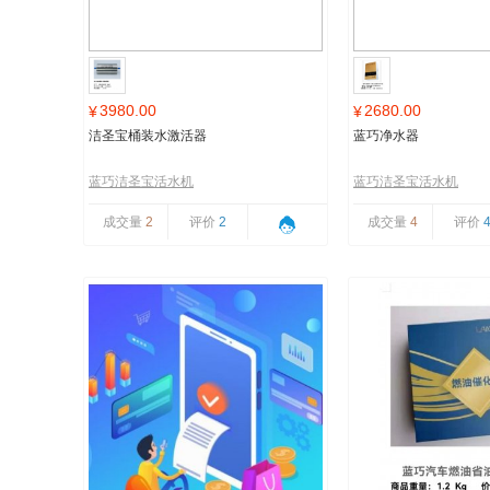
3980.00
2680.00
¥
¥
洁圣宝桶装水激活器
蓝巧净水器
蓝巧洁圣宝活水机
蓝巧洁圣宝活水机
成交量
2
评价
2
成交量
4
评价