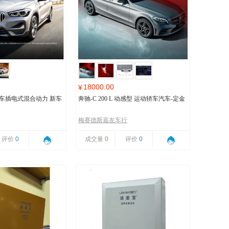
18000.00
¥
马汽车插电式混合动力 新车
奔驰-C 200 L 动感型 运动轿车汽车-定金
梅赛德斯嘉友车行
评价
0
成交量
0
评价
0