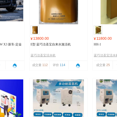
13800.00
11800.00
¥
¥
 X3 新车-定金
E型 蓝巧洁圣宝自来水激活机
HH-1
蓝巧洁圣宝活水机
蓝巧洁圣宝活水
0
成交量
112
评价
114
成交量
25