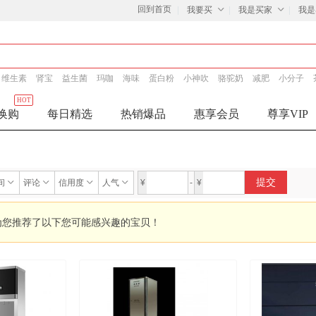
回到首页
我要买
我是买家
我是
维生素
肾宝
益生菌
玛咖
海味
蛋白粉
小神吹
骆驼奶
减肥
小分子
HOT
换购
每日精选
热销爆品
惠享会员
尊享VIP
提交
间
评论
信用度
人气
¥
-
¥
为您推荐了以下您可能感兴趣的宝贝！