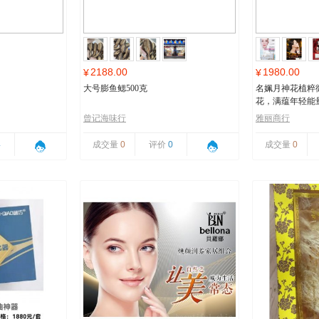
2188.00
1980.00
¥
¥
大号膨鱼鳃500克
名姵月神花植粹
花，满蕴年轻能
曾记海味行
雅丽商行
4
成交量
0
评价
0
成交量
0