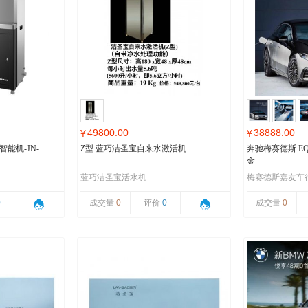
49800.00
38888.00
¥
¥
能机-JN-
Z型 蓝巧洁圣宝自来水激活机
奔驰梅赛德斯 EQ
金
蓝巧洁圣宝活水机
梅赛德斯嘉友车
0
成交量
0
评价
0
成交量
0