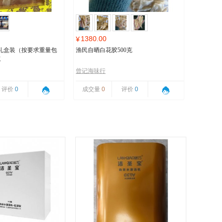
1380.00
¥
礼盒装（按要求重量包
渔民自晒白花胶500克
克
曾记海味行
评价
0
成交量
0
评价
0