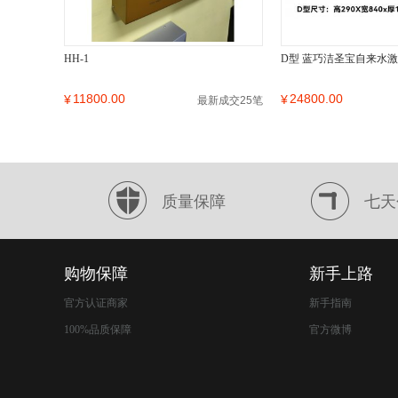
HH-1
D型 蓝巧洁圣宝自来水
11800.00
24800.00
¥
¥
最新成交25笔
质量保障
七天
购物保障
新手上路
官方认证商家
新手指南
100%品质保障
官方微博