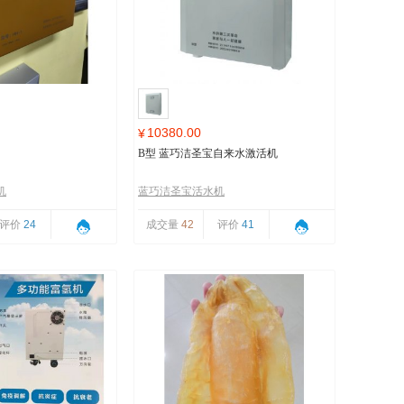
10380.00
¥
B型 蓝巧洁圣宝自来水激活机
机
蓝巧洁圣宝活水机
评价
24
成交量
42
评价
41