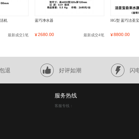
激活机
蓝巧净水器
HG型 蓝巧洁圣
2680.00
8800.00
¥
¥
最新成交1笔
最新成交4笔
包退
好评如潮
闪
服务热线
客服专线：