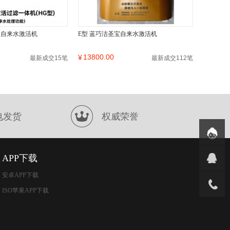
宝自来水激活机
E型 蓝巧洁圣宝自来水激活机
13800.00
¥
最新成交15笔
最新成交112笔
电发货
权威荣誉
APP下载
安卓APP下载
ISO苹果APP下载