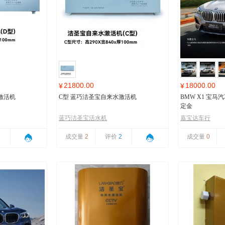
21800.00
18000.00
¥
¥
激活机
C型 蓝巧洁圣宝自来水激活机
BMW X1 宝
定金
蓝巧洁圣宝活水机
嘉宝达车行
1
成交量
2
评价
2
成交量
0