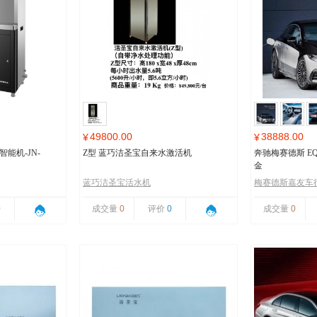
49800.00
38888.00
¥
¥
能机-JN-
Z型 蓝巧洁圣宝自来水激活机
奔驰梅赛德斯 EQ
金
蓝巧洁圣宝活水机
梅赛德斯嘉友车
0
成交量
0
评价
0
成交量
0