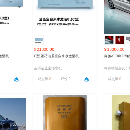
21800.00
18000.00
¥
¥
激活机
C型 蓝巧洁圣宝自来水激活机
奔驰-C 200 L
蓝巧洁圣宝活水机
梅赛德斯嘉友车
1
成交量
2
评价
2
成交量
0