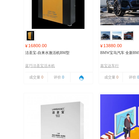
16800.00
13880.00
¥
¥
洁圣宝-自来水激活机BM型
BMW宝马汽车 全新BMW
蓝巧洁圣宝活水机
嘉宝达车行
成交量
0
评价
0
成交量
0
评价