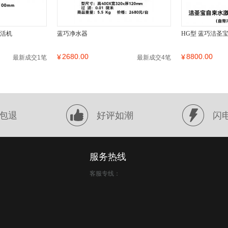
激活机
蓝巧净水器
HG型 蓝巧洁圣
2680.00
8800.00
¥
¥
最新成交1笔
最新成交4笔
包退
好评如潮
闪
服务热线
客服专线：