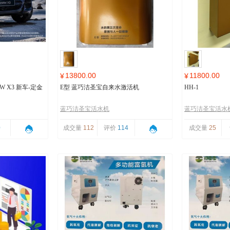
13800.00
11800.00
¥
¥
 X3 新车-定金
E型 蓝巧洁圣宝自来水激活机
HH-1
蓝巧洁圣宝活水机
蓝巧洁圣宝活水
0
成交量
112
评价
114
成交量
25