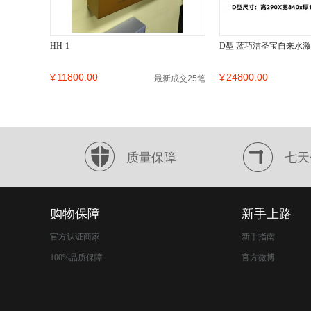
HH-1
D型 蓝巧洁圣宝自来水
11800.00
24800.00
¥
¥
最新成交25笔
质量保障
七天
购物保障
新手上路
官方认证商家
新手指南
100%品质保障
官方微博