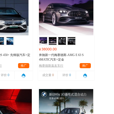
38000.00
¥
S 450+ 先锋版汽车+定
奔驰新一代梅赛德斯-AMG E 63 S
4MATIC汽车+定金
行
推广
梅赛德斯嘉友车行
推广
评价
0
成交量
0
评价
0