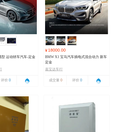
18000.00
¥
 动感型 运动轿车汽车-定金
BMW X1 宝马汽车插电式混合动力 新车
定金
行
嘉宝达车行
评价
0
成交量
0
评价
0