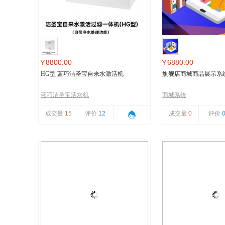
8800.00
6880.00
¥
¥
HG型 蓝巧洁圣宝自来水激活机
旗舰店商城商品展示系
蓝巧洁圣宝活水机
商城系统
成交量
15
评价
12
成交量
0
评价