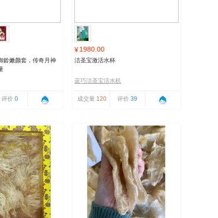
1980.00
¥
御龄嫩颜套，传奇月神
洁圣宝激活水杯
量
蓝巧洁圣宝活水机
评价
0
成交量
120
评价
39