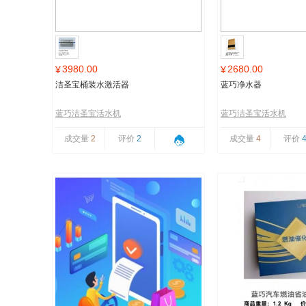
3980.00
2680.00
¥
¥
洁圣宝桶装水激活器
蓝巧净水器
蓝巧洁圣宝活水机
蓝巧洁圣宝活水机
成交量
2
评价
2
成交量
4
评价