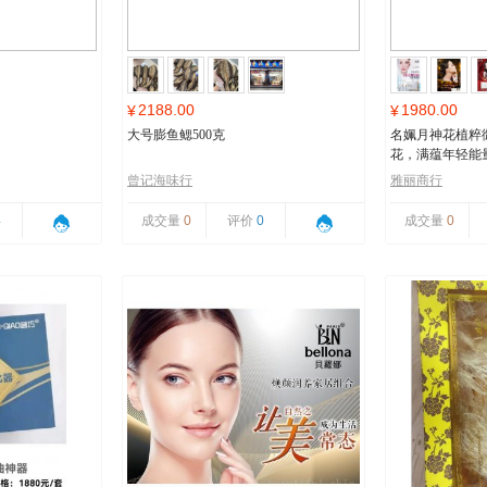
2188.00
1980.00
¥
¥
大号膨鱼鳃500克
名姵月神花植粹
花，满蕴年轻能
曾记海味行
雅丽商行
4
成交量
0
评价
0
成交量
0