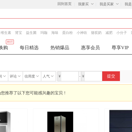
回到首页
我要买
我是买家
我是
维生素
肾宝
益生菌
玛咖
海味
蛋白粉
小神吹
骆驼奶
减肥
小分子
HOT
换购
每日精选
热销爆品
惠享会员
尊享VIP
提交
间
评论
信用度
人气
¥
-
¥
为您推荐了以下您可能感兴趣的宝贝！