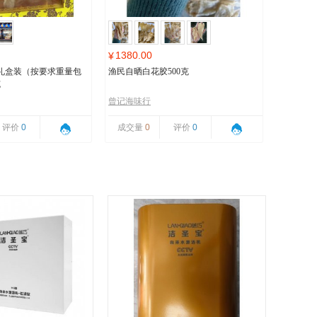
1380.00
¥
礼盒装（按要求重量包
渔民自晒白花胶500克
克
曾记海味行
评价
0
成交量
0
评价
0