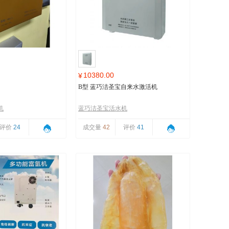
10380.00
¥
B型 蓝巧洁圣宝自来水激活机
机
蓝巧洁圣宝活水机
评价
24
成交量
42
评价
41