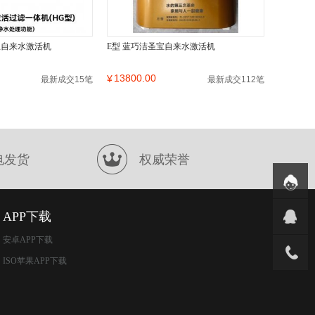
宝自来水激活机
E型 蓝巧洁圣宝自来水激活机
13800.00
¥
最新成交15笔
最新成交112笔
电发货
权威荣誉
APP下载
安卓APP下载
ISO苹果APP下载