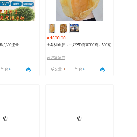
4600.00
¥
机300流量
大斗湖鱼胶（一只250克至300克）500克
曾记海味行
评价
0
成交量
0
评价
0