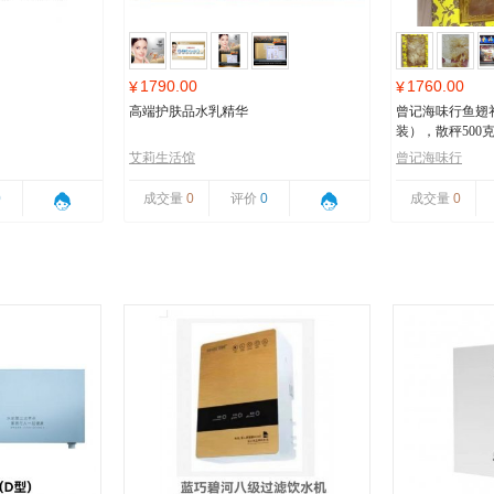
1790.00
1760.00
¥
¥
高端护肤品水乳精华
曾记海味行鱼翅
装），散秤500
艾莉生活馆
曾记海味行
0
成交量
0
评价
0
成交量
0