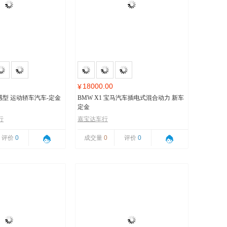
18000.00
¥
 动感型 运动轿车汽车-定金
BMW X1 宝马汽车插电式混合动力 新车
定金
行
嘉宝达车行
评价
0
成交量
0
评价
0