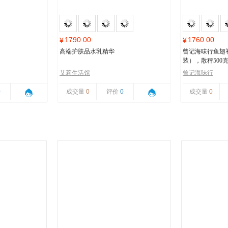
1790.00
1760.00
¥
¥
高端护肤品水乳精华
曾记海味行鱼翅
装），散秤500
艾莉生活馆
曾记海味行
0
成交量
0
评价
0
成交量
0