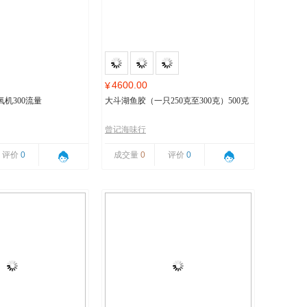
4600.00
¥
机300流量
大斗湖鱼胶（一只250克至300克）500克
曾记海味行
评价
0
成交量
0
评价
0