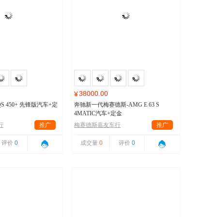
38000.00
¥
S 450+ 先锋版汽车+定
奔驰新一代梅赛德斯-AMG E 63 S
4MATIC汽车+定金
行
推广
梅赛德斯嘉友车行
推广
评价
0
成交量
0
评价
0