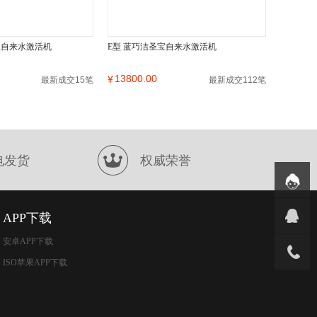
宝自来水激活机
E型 蓝巧洁圣宝自来水激活机
13800.00
¥
最新成交15笔
最新成交112笔
电发货
权威荣誉
APP下载
安卓APP下载
ISO苹果APP下载