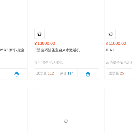
13800.00
11800.00
¥
¥
 X3 新车-定金
E型 蓝巧洁圣宝自来水激活机
HH-1
蓝巧洁圣宝活水机
蓝巧洁圣宝活水
0
成交量
112
评价
114
成交量
25