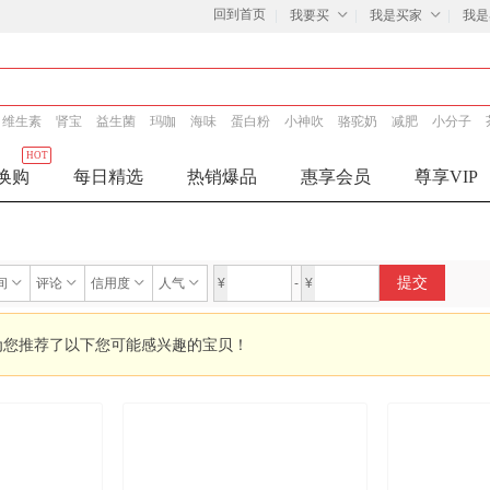
回到首页
我要买
我是买家
我是
维生素
肾宝
益生菌
玛咖
海味
蛋白粉
小神吹
骆驼奶
减肥
小分子
HOT
换购
每日精选
热销爆品
惠享会员
尊享VIP
提交
间
评论
信用度
人气
¥
-
¥
为您推荐了以下您可能感兴趣的宝贝！