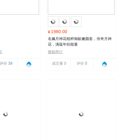
1980.00
¥
名姵月神花植粹御龄嫩颜套，传奇月神
花，满蕴年轻能量
机
雅丽商行
评价
39
成交量
0
评价
0