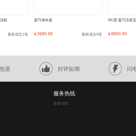
激活机
蓝巧净水器
HG型 蓝巧洁圣
2680.00
8800.00
¥
¥
最新成交1笔
最新成交4笔
包退
好评如潮
闪
服务热线
客服专线：