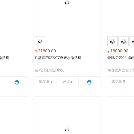
21800.00
18000.00
¥
¥
激活机
C型 蓝巧洁圣宝自来水激活机
奔驰-C 200 L
蓝巧洁圣宝活水机
梅赛德斯嘉友车
1
成交量
2
评价
2
成交量
0