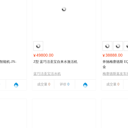
49800.00
38888.00
¥
¥
能机-JN-
Z型 蓝巧洁圣宝自来水激活机
奔驰梅赛德斯 EQ
金
蓝巧洁圣宝活水机
梅赛德斯嘉友车
0
成交量
0
评价
0
成交量
0