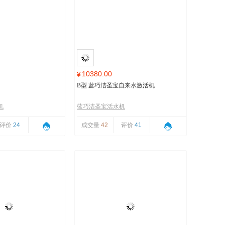
10380.00
¥
B型 蓝巧洁圣宝自来水激活机
机
蓝巧洁圣宝活水机
评价
24
成交量
42
评价
41