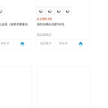
1380.00
¥
礼盒装（按要求重量包
渔民自晒白花胶500克
克
曾记海味行
评价
0
成交量
0
评价
0