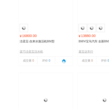
16800.00
13880.00
¥
¥
洁圣宝-自来水激活机BM型
BMW宝马汽车 全新BMW
蓝巧洁圣宝活水机
嘉宝达车行
成交量
0
评价
0
成交量
0
评价