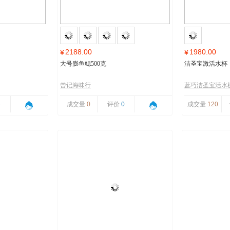
2188.00
1980.00
¥
¥
大号膨鱼鳃500克
洁圣宝激活水杯
曾记海味行
蓝巧洁圣宝活水
4
成交量
0
评价
0
成交量
120