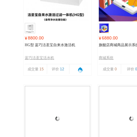
8800.00
6880.00
¥
¥
HG型 蓝巧洁圣宝自来水激活机
旗舰店商城商品展示系
蓝巧洁圣宝活水机
商城系统
成交量
15
评价
12
成交量
0
评价