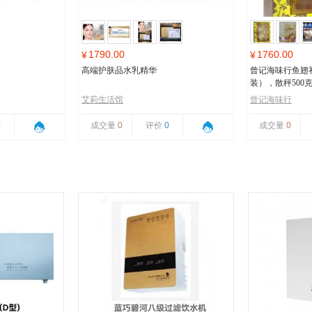
1790.00
1760.00
¥
¥
高端护肤品水乳精华
曾记海味行鱼翅
装），散秤500
艾莉生活馆
曾记海味行
0
成交量
0
评价
0
成交量
0