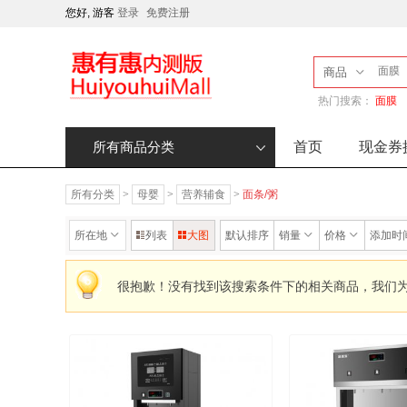
您好, 游客
登录
免费注册
商品
热门搜索：
面膜
首页
现金券
所有商品分类
所有分类
>
母婴
>
营养辅食
>
面条/粥
所在地
列表
大图
默认排序
销量
价格
添加时
很抱歉！没有找到该搜索条件下的相关商品，我们