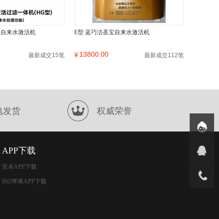
宝自来水激活机
E型 蓝巧洁圣宝自来水激活机
13800.00
¥
最新成交15笔
最新成交112笔
电发货
权威荣誉
APP下载
安卓APP下载
ISO苹果APP下载