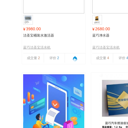
3980.00
2680.00
¥
¥
洁圣宝桶装水激活器
蓝巧净水器
蓝巧洁圣宝活水机
蓝巧洁圣宝活水机
成交量
2
评价
2
成交量
4
评价