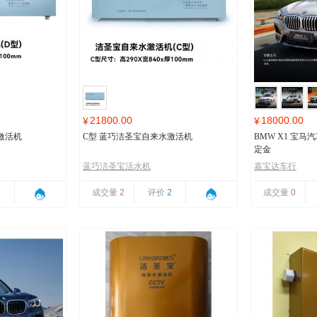
21800.00
18000.00
¥
¥
激活机
C型 蓝巧洁圣宝自来水激活机
BMW X1 宝
定金
蓝巧洁圣宝活水机
嘉宝达车行
1
成交量
2
评价
2
成交量
0