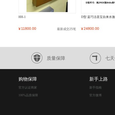
HH-1
D型 蓝巧洁圣宝自来水
11800.00
24800.00
¥
¥
最新成交25笔
质量保障
七天
购物保障
新手上路
官方认证商家
新手指南
100%品质保障
官方微博