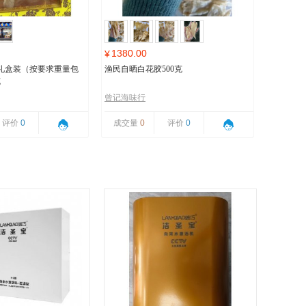
1380.00
¥
礼盒装（按要求重量包
渔民自晒白花胶500克
克
曾记海味行
评价
0
成交量
0
评价
0