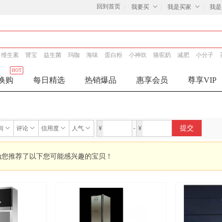
回到首页
我要买
我是买家
我是
维生素
肾宝
益生菌
玛咖
海味
蛋白粉
小神吹
骆驼奶
减肥
小分子
HOT
换购
每日精选
热销爆品
惠享会员
尊享VIP
提交
间
评论
信用度
人气
¥
-
¥
为您推荐了以下您可能感兴趣的宝贝！