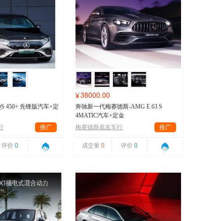
38000.00
¥
S 450+ 先锋版汽车+定
奔驰新一代梅赛德斯-AMG E 63 S
4MATIC汽车+定金
行
推广
梅赛德斯嘉友车行
推广
评价
0
成交量
0
评价
0