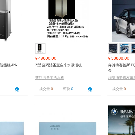
49800.00
38888.00
¥
¥
能机-JN-
Z型 蓝巧洁圣宝自来水激活机
奔驰梅赛德斯 EQ
金
蓝巧洁圣宝活水机
梅赛德斯嘉友车
0
成交量
0
评价
0
成交量
0