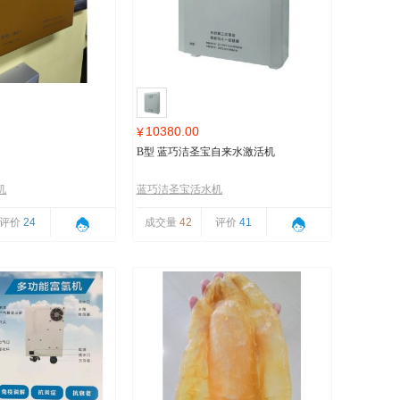
10380.00
¥
B型 蓝巧洁圣宝自来水激活机
机
蓝巧洁圣宝活水机
评价
24
成交量
42
评价
41