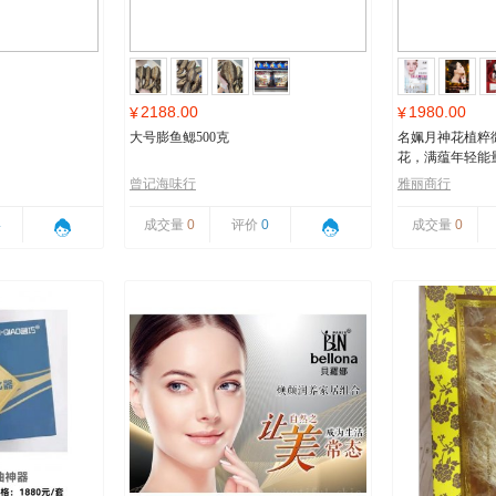
2188.00
1980.00
¥
¥
大号膨鱼鳃500克
名姵月神花植粹
花，满蕴年轻能
曾记海味行
雅丽商行
4
成交量
0
评价
0
成交量
0