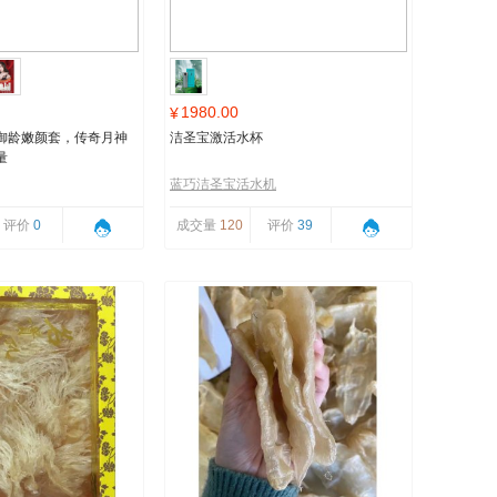
1980.00
¥
御龄嫩颜套，传奇月神
洁圣宝激活水杯
量
蓝巧洁圣宝活水机
评价
0
成交量
120
评价
39