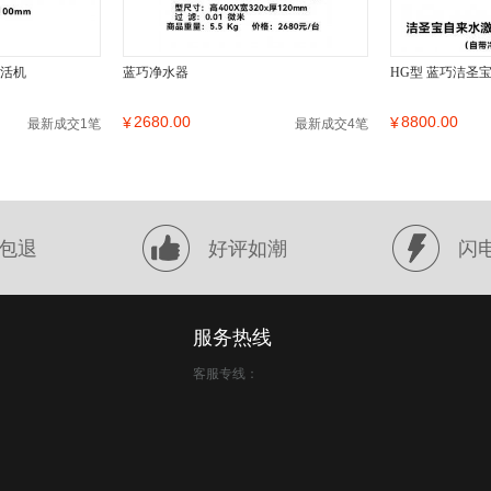
激活机
蓝巧净水器
HG型 蓝巧洁圣
2680.00
8800.00
¥
¥
最新成交1笔
最新成交4笔
包退
好评如潮
闪
服务热线
客服专线：