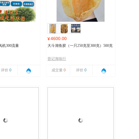
4600.00
¥
机300流量
大斗湖鱼胶（一只250克至300克）500克
曾记海味行
评价
0
成交量
0
评价
0