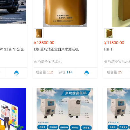
13800.00
11800.00
¥
¥
 X3 新车-定金
E型 蓝巧洁圣宝自来水激活机
HH-1
蓝巧洁圣宝活水机
蓝巧洁圣宝活水
0
成交量
112
评价
114
成交量
25