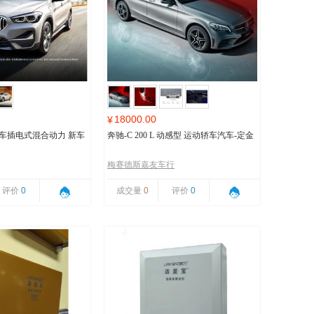
18000.00
¥
马汽车插电式混合动力 新车
奔驰-C 200 L 动感型 运动轿车汽车-定金
梅赛德斯嘉友车行
评价
0
成交量
0
评价
0