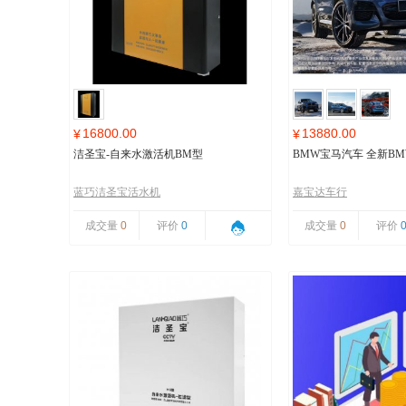
16800.00
13880.00
¥
¥
洁圣宝-自来水激活机BM型
BMW宝马汽车 全新BMW
蓝巧洁圣宝活水机
嘉宝达车行
成交量
0
评价
0
成交量
0
评价