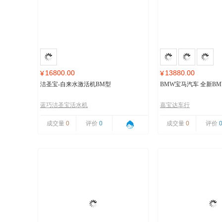
16800.00
13880.00
¥
¥
洁圣宝-自来水激活机BM型
BMW宝马汽车 全新BMW
蓝巧洁圣宝活水机
嘉宝达车行
成交量
0
评价
0
成交量
0
评价