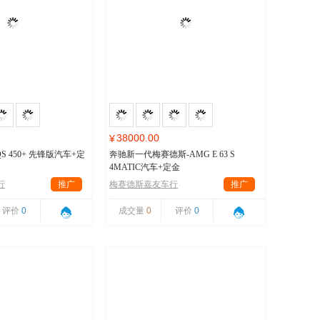
38000.00
¥
S 450+ 先锋版汽车+定
奔驰新一代梅赛德斯-AMG E 63 S
4MATIC汽车+定金
行
推广
梅赛德斯嘉友车行
推广
评价
0
成交量
0
评价
0