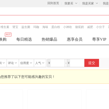
回到首页
我要买
我是买家
我是
维生素
肾宝
益生菌
玛咖
海味
蛋白粉
小神吹
骆驼奶
减肥
小分子
HOT
换购
每日精选
热销爆品
惠享会员
尊享VIP
提交
间
评论
信用度
人气
¥
-
¥
为您推荐了以下您可能感兴趣的宝贝！