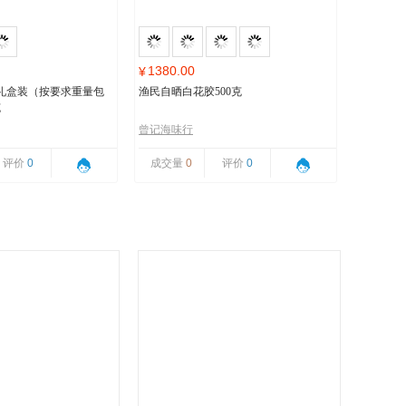
1380.00
¥
礼盒装（按要求重量包
渔民自晒白花胶500克
克
曾记海味行
评价
0
成交量
0
评价
0