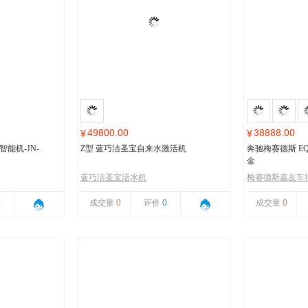
49800.00
38888.00
¥
¥
能机-JN-
Z型 蓝巧洁圣宝自来水激活机
奔驰梅赛德斯 EQ
金
蓝巧洁圣宝活水机
梅赛德斯嘉友车
0
成交量
0
评价
0
成交量
0