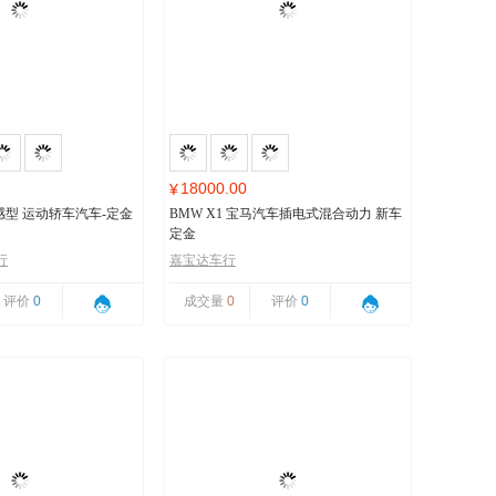
18000.00
¥
 动感型 运动轿车汽车-定金
BMW X1 宝马汽车插电式混合动力 新车
定金
行
嘉宝达车行
评价
0
成交量
0
评价
0