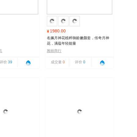
1980.00
¥
名姵月神花植粹御龄嫩颜套，传奇月神
花，满蕴年轻能量
机
雅丽商行
评价
39
成交量
0
评价
0