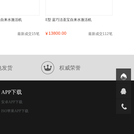
宝自来水激活机
E型 蓝巧洁圣宝自来水激活机
13800.00
¥
最新成交15笔
最新成交112笔
电发货
权威荣誉
APP下载
安卓APP下载
ISO苹果APP下载