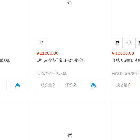
21800.00
18000.00
¥
¥
激活机
C型 蓝巧洁圣宝自来水激活机
奔驰-C 200 L
蓝巧洁圣宝活水机
梅赛德斯嘉友车
1
成交量
2
评价
2
成交量
0