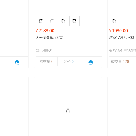
2188.00
1980.00
¥
¥
大号膨鱼鳃500克
洁圣宝激活水杯
曾记海味行
蓝巧洁圣宝活水
4
成交量
0
评价
0
成交量
120