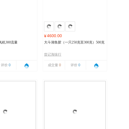
4600.00
¥
机300流量
大斗湖鱼胶（一只250克至300克）500克
曾记海味行
评价
0
成交量
0
评价
0