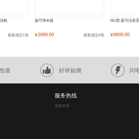
激活机
蓝巧净水器
HG型 蓝巧洁圣
2680.00
8800.00
¥
¥
最新成交1笔
最新成交4笔
包退
好评如潮
闪
服务热线
客服专线：