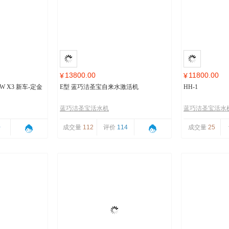
13800.00
11800.00
¥
¥
 X3 新车-定金
E型 蓝巧洁圣宝自来水激活机
HH-1
蓝巧洁圣宝活水机
蓝巧洁圣宝活水
0
成交量
112
评价
114
成交量
25