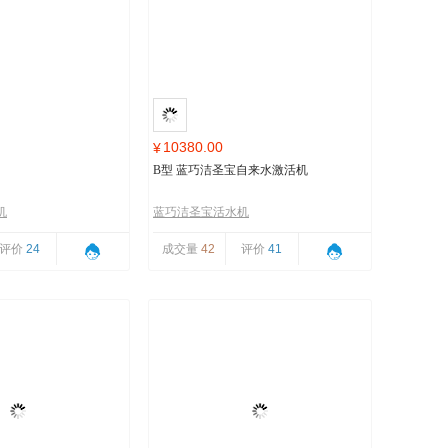
10380.00
¥
B型 蓝巧洁圣宝自来水激活机
机
蓝巧洁圣宝活水机
评价
24
成交量
42
评价
41