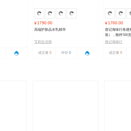
1790.00
1760.00
¥
¥
高端护肤品水乳精华
曾记海味行鱼翅
装），散秤500
艾莉生活馆
曾记海味行
0
成交量
0
评价
0
成交量
0