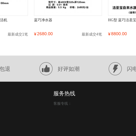
激活机
蓝巧净水器
HG型 蓝巧洁圣
2680.00
8800.00
¥
¥
最新成交1笔
最新成交4笔
包退
好评如潮
闪
服务热线
客服专线：