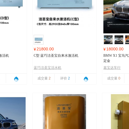
21800.00
18000.00
¥
¥
激活机
C型 蓝巧洁圣宝自来水激活机
BMW X1 宝
定金
蓝巧洁圣宝活水机
嘉宝达车行
1
成交量
2
评价
2
成交量
0