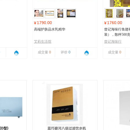
1790.00
1760.00
¥
¥
高端护肤品水乳精华
曾记海味行鱼翅
装），散秤500
艾莉生活馆
曾记海味行
0
成交量
0
评价
0
成交量
0