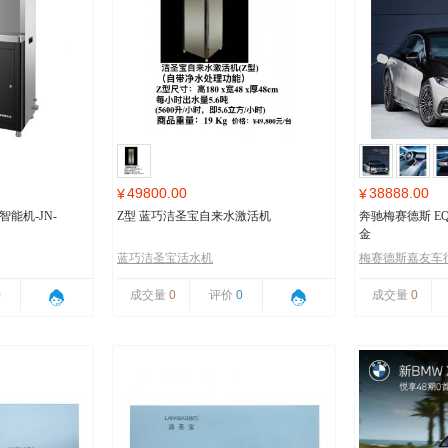
49800.00
38888.00
¥
¥
能机-JN-
Z型 蓝巧洁圣宝自来水激活机
奔驰梅赛德斯 EQ
金
蓝巧洁圣宝活水机
梅赛德斯嘉友车
0
成交量
0
评价
0
成交量
0