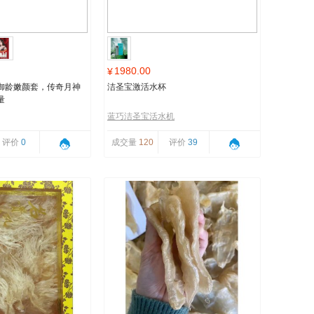
1980.00
¥
御龄嫩颜套，传奇月神
洁圣宝激活水杯
量
蓝巧洁圣宝活水机
评价
0
成交量
120
评价
39