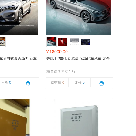
18000.00
¥
马汽车插电式混合动力 新车
奔驰-C 200 L 动感型 运动轿车汽车-定金
梅赛德斯嘉友车行
评价
0
成交量
0
评价
0