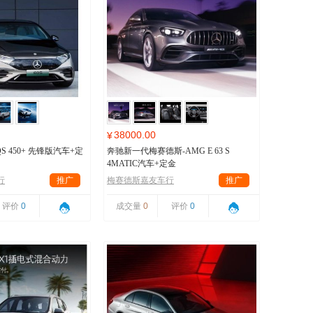
38000.00
¥
S 450+ 先锋版汽车+定
奔驰新一代梅赛德斯-AMG E 63 S
4MATIC汽车+定金
行
推广
梅赛德斯嘉友车行
推广
评价
0
成交量
0
评价
0