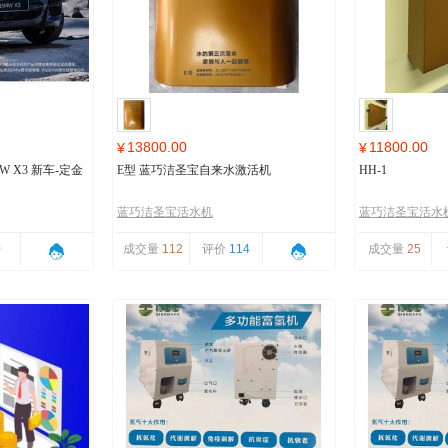
13800.00
11800.00
¥
¥
 X3 新车-定金
E型 蓝巧洁圣宝自来水激活机
HH-1
蓝巧洁圣宝活水机
蓝巧洁圣宝活水
0
成交量
112
评价
114
成交量
25