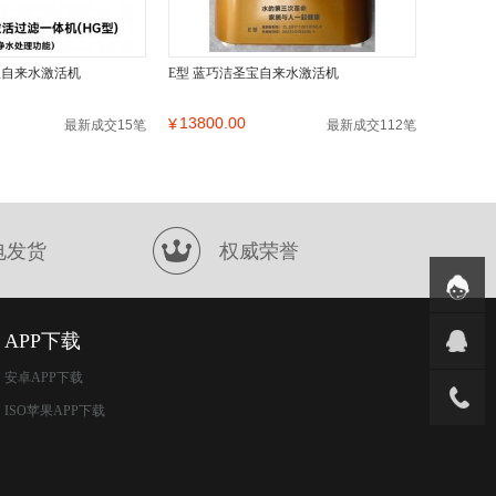
宝自来水激活机
E型 蓝巧洁圣宝自来水激活机
13800.00
¥
最新成交15笔
最新成交112笔
电发货
权威荣誉
APP下载
安卓APP下载
ISO苹果APP下载