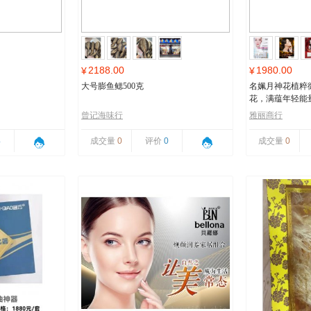
2188.00
1980.00
¥
¥
大号膨鱼鳃500克
名姵月神花植粹
花，满蕴年轻能
曾记海味行
雅丽商行
4
成交量
0
评价
0
成交量
0