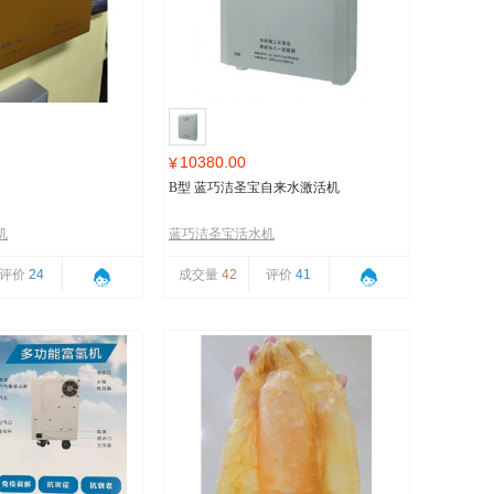
10380.00
¥
B型 蓝巧洁圣宝自来水激活机
机
蓝巧洁圣宝活水机
评价
24
成交量
42
评价
41