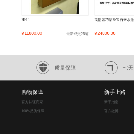
HH-1
D型 蓝巧洁圣宝自来水
11800.00
24800.00
¥
¥
最新成交25笔
质量保障
七天
购物保障
新手上路
官方认证商家
新手指南
100%品质保障
官方微博