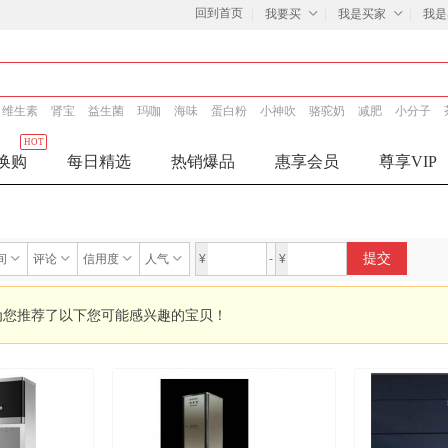
回到首页
我要买
我是买家
我是
维生素
肾宝
益生菌
玛咖
海味
蛋白粉
小神吹
骆驼奶
减肥
小分子
HOT
换购
每日精选
热销爆品
惠享会员
尊享VIP
提交
间
评论
信用度
人气
¥
-
¥
为您推荐了以下您可能感兴趣的宝贝！