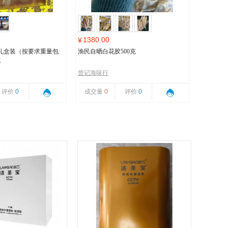
1380.00
¥
礼盒装（按要求重量包
渔民自晒白花胶500克
克
曾记海味行
评价
0
成交量
0
评价
0