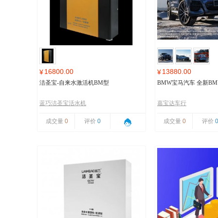
16800.00
13880.00
¥
¥
洁圣宝-自来水激活机BM型
BMW宝马汽车 全新BMW
蓝巧洁圣宝活水机
嘉宝达车行
成交量
0
评价
0
成交量
0
评价