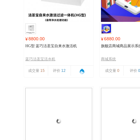
8800.00
6880.00
¥
¥
HG型 蓝巧洁圣宝自来水激活机
旗舰店商城商品展示系
蓝巧洁圣宝活水机
商城系统
成交量
15
评价
12
成交量
0
评价