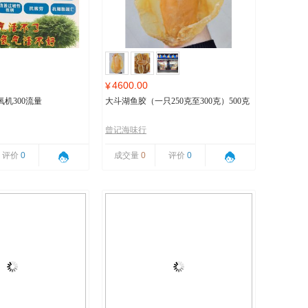
4600.00
¥
机300流量
大斗湖鱼胶（一只250克至300克）500克
曾记海味行
评价
0
成交量
0
评价
0