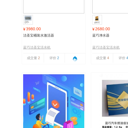
3980.00
2680.00
¥
¥
洁圣宝桶装水激活器
蓝巧净水器
蓝巧洁圣宝活水机
蓝巧洁圣宝活水机
成交量
2
评价
2
成交量
4
评价