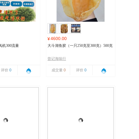
4600.00
¥
机300流量
大斗湖鱼胶（一只250克至300克）500克
曾记海味行
评价
0
成交量
0
评价
0