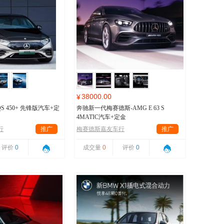
38000.00
¥
S 450+ 先锋版汽车+定
奔驰新一代梅赛德斯-AMG E 63 S
4MATIC汽车+定金
行
推广
梅赛德斯嘉友车行
推广
评价
0
成交量
0
评价
0