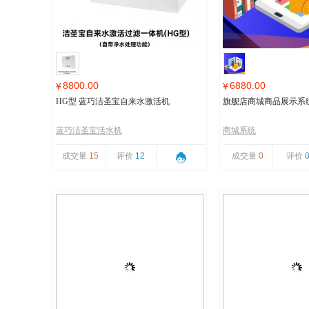
8800.00
6880.00
¥
¥
HG型 蓝巧洁圣宝自来水激活机
旗舰店商城商品展示系
蓝巧洁圣宝活水机
商城系统
成交量
15
评价
12
成交量
0
评价