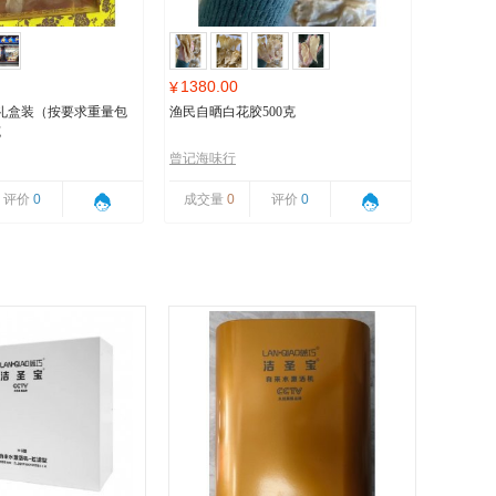
1380.00
¥
礼盒装（按要求重量包
渔民自晒白花胶500克
克
曾记海味行
评价
0
成交量
0
评价
0