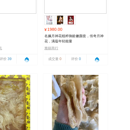
1980.00
¥
名姵月神花植粹御龄嫩颜套，传奇月神
花，满蕴年轻能量
机
雅丽商行
评价
39
成交量
0
评价
0