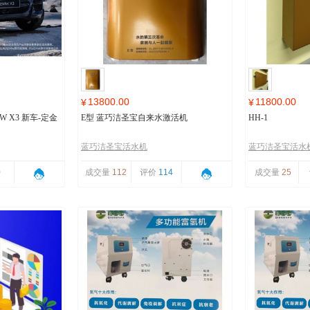
13800.00
11800.00
¥
¥
 X3 新车-定金
E型 蓝巧洁圣宝自来水激活机
HH-1
蓝巧洁圣宝活水机
蓝巧洁圣宝活水
0
成交量
112
评价
114
成交量
25