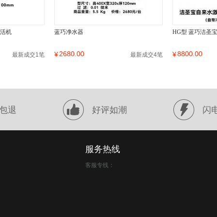
激活机
蓝巧净水器
HG型 蓝巧洁圣
2680.00
8800.00
¥
¥
最新成交1笔
最新成交4笔
包退
好评如潮
闪
服务热线
客服专线：