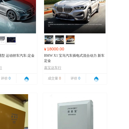
18000.00
¥
 动感型 运动轿车汽车-定金
BMW X1 宝马汽车插电式混合动力 新车
定金
行
嘉宝达车行
评价
0
成交量
0
评价
0