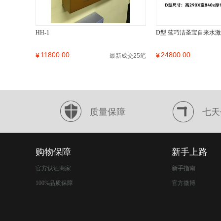
HH-1
D型 蓝巧洁圣宝自来水
11800.00
24800.00
¥
¥
最新成交25笔
质量保障
七天
购物保障
新手上路
官方认证商家
新手指南
100%品质保障
官方微博