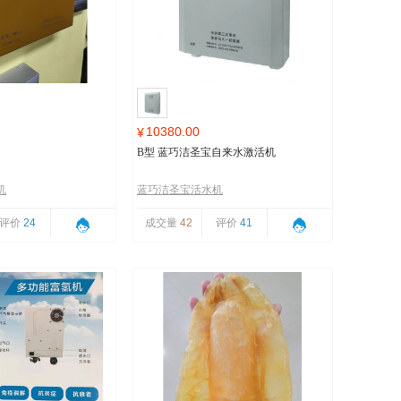
10380.00
¥
B型 蓝巧洁圣宝自来水激活机
机
蓝巧洁圣宝活水机
评价
24
成交量
42
评价
41