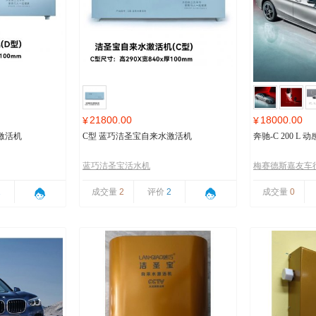
21800.00
18000.00
¥
¥
激活机
C型 蓝巧洁圣宝自来水激活机
奔驰-C 200 L
蓝巧洁圣宝活水机
梅赛德斯嘉友车
1
成交量
2
评价
2
成交量
0