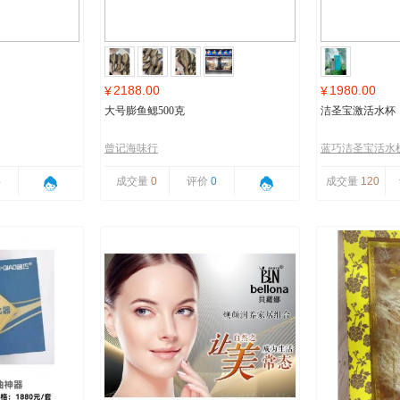
2188.00
1980.00
¥
¥
大号膨鱼鳃500克
洁圣宝激活水杯
曾记海味行
蓝巧洁圣宝活水
4
成交量
0
评价
0
成交量
120