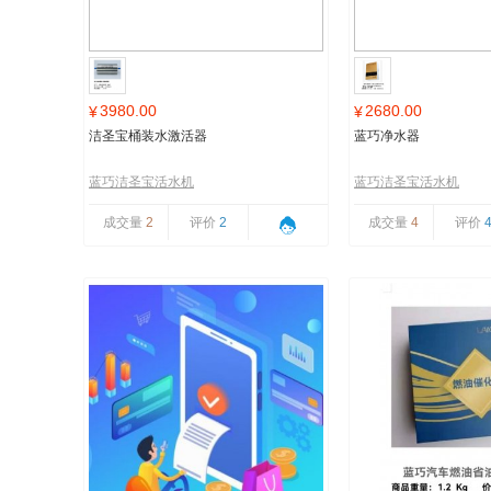
3980.00
2680.00
¥
¥
洁圣宝桶装水激活器
蓝巧净水器
蓝巧洁圣宝活水机
蓝巧洁圣宝活水机
成交量
2
评价
2
成交量
4
评价