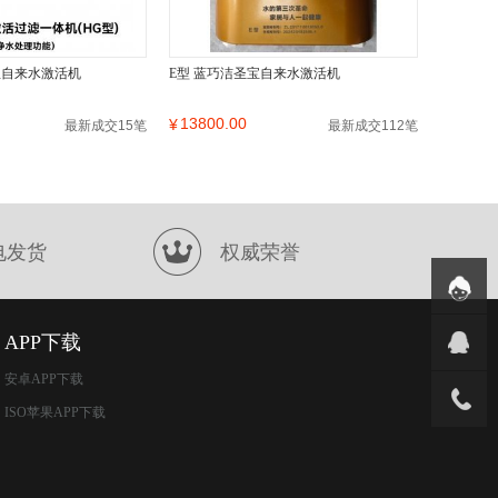
宝自来水激活机
E型 蓝巧洁圣宝自来水激活机
13800.00
¥
最新成交15笔
最新成交112笔
电发货
权威荣誉
APP下载
安卓APP下载
ISO苹果APP下载