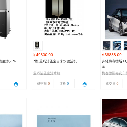
49800.00
38888.00
¥
¥
能机-JN-
Z型 蓝巧洁圣宝自来水激活机
奔驰梅赛德斯 EQ
金
蓝巧洁圣宝活水机
梅赛德斯嘉友车
0
成交量
0
评价
0
成交量
0