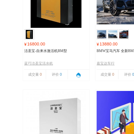
16800.00
13880.00
¥
¥
洁圣宝-自来水激活机BM型
BMW宝马汽车 全新BMW
蓝巧洁圣宝活水机
嘉宝达车行
成交量
0
评价
0
成交量
0
评价