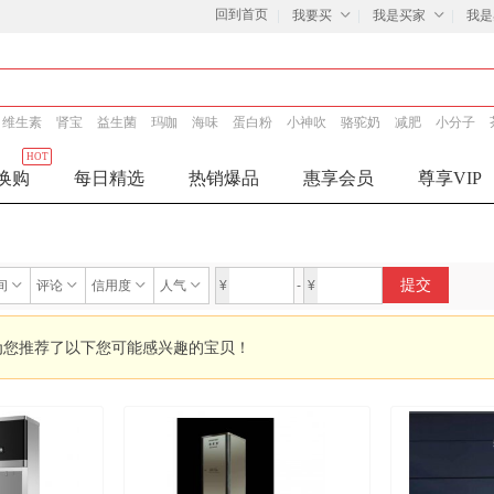
回到首页
我要买
我是买家
我是
维生素
肾宝
益生菌
玛咖
海味
蛋白粉
小神吹
骆驼奶
减肥
小分子
HOT
换购
每日精选
热销爆品
惠享会员
尊享VIP
提交
间
评论
信用度
人气
¥
-
¥
为您推荐了以下您可能感兴趣的宝贝！