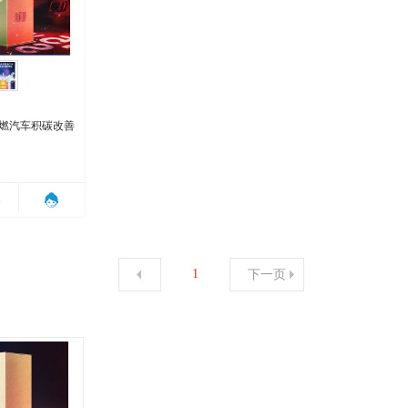
剂燃汽车积碳改善
1
1
下一页