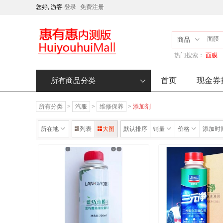
您好, 游客
登录
免费注册
商品
热门搜索：
面膜
首页
现金券
所有商品分类
所有分类
>
汽服
>
维修保养
>
添加剂
所在地
列表
大图
默认排序
销量
价格
添加时