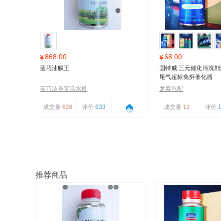
868.00
68.00
¥
¥
蓝巧油膜王
固特威 三元催化清洗
尾气超标免拆催化器
蓝巧洁圣宝活水机
龙泰汽配
成交量
628
评价
633
成交量
12
评价
推荐商品