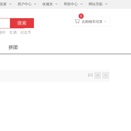
卖家
用户中心
收藏夹
帮助中心
网站导航
0
去购物车结算
>
茶叶
红酒
纪念币
拼团
1/1
<
>