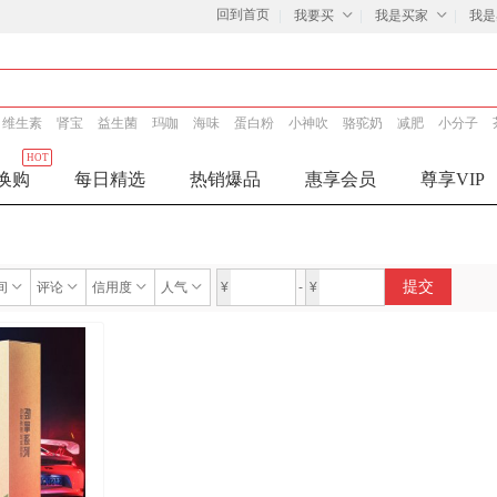
回到首页
我要买
我是买家
我是
维生素
肾宝
益生菌
玛咖
海味
蛋白粉
小神吹
骆驼奶
减肥
小分子
HOT
换购
每日精选
热销爆品
惠享会员
尊享VIP
提交
间
评论
信用度
人气
¥
-
¥