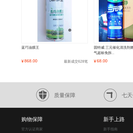
蓝巧油膜王
固特威 三元催化清洗剂
气超标免拆...
868.00
68.00
¥
¥
最新成交628笔
质量保障
七天
购物保障
新手上路
官方认证商家
新手指南