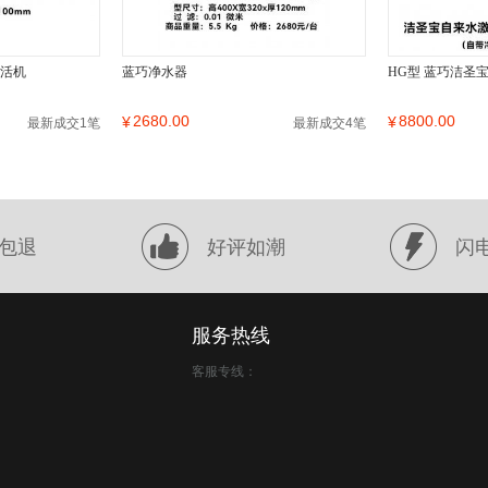
激活机
蓝巧净水器
HG型 蓝巧洁圣
2680.00
8800.00
¥
¥
最新成交1笔
最新成交4笔
包退
好评如潮
闪
服务热线
客服专线：