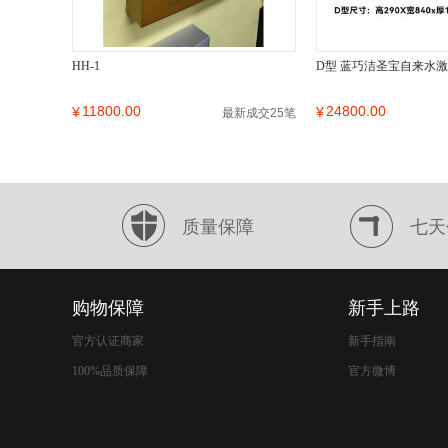
HH-1
D型 蓝巧洁圣宝自来水
11800.00
24800.00
¥
¥
最新成交25笔
质量保障
七天
购物保障
新手上路
官方认证商家
新手指南
100%品质保障
官方微博