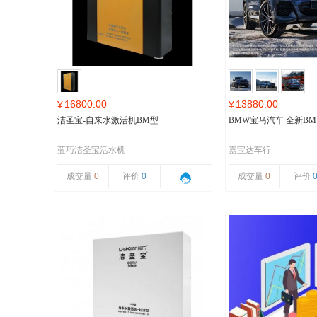
16800.00
13880.00
¥
¥
洁圣宝-自来水激活机BM型
BMW宝马汽车 全新BMW
蓝巧洁圣宝活水机
嘉宝达车行
成交量
0
评价
0
成交量
0
评价