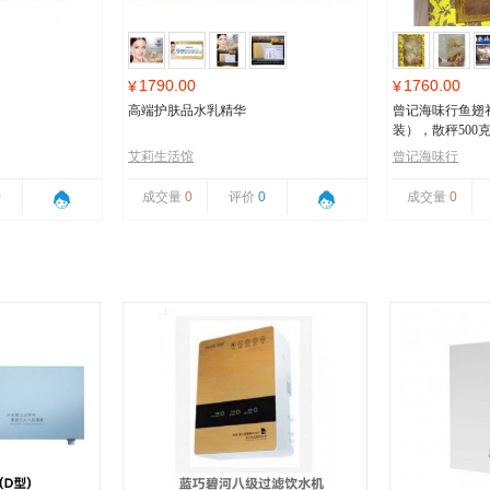
1790.00
1760.00
¥
¥
高端护肤品水乳精华
曾记海味行鱼翅
装），散秤500
艾莉生活馆
曾记海味行
0
成交量
0
评价
0
成交量
0