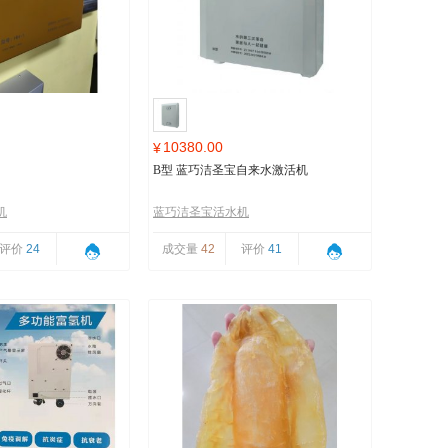
10380.00
¥
B型 蓝巧洁圣宝自来水激活机
机
蓝巧洁圣宝活水机
评价
24
成交量
42
评价
41