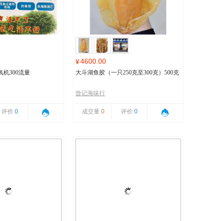
4600.00
¥
机300流量
大斗湖鱼胶（一只250克至300克）500克
曾记海味行
评价
0
成交量
0
评价
0