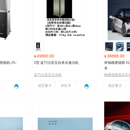
49800.00
38888.00
¥
¥
能机-JN-
Z型 蓝巧洁圣宝自来水激活机
奔驰梅赛德斯 EQ
金
蓝巧洁圣宝活水机
梅赛德斯嘉友车
0
成交量
0
评价
0
成交量
0