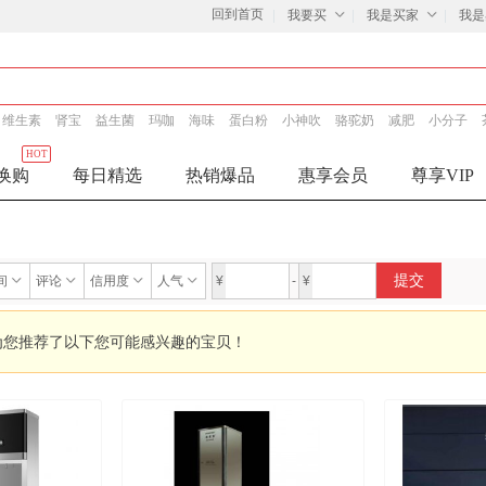
回到首页
我要买
我是买家
我是
维生素
肾宝
益生菌
玛咖
海味
蛋白粉
小神吹
骆驼奶
减肥
小分子
HOT
换购
每日精选
热销爆品
惠享会员
尊享VIP
提交
间
评论
信用度
人气
¥
-
¥
为您推荐了以下您可能感兴趣的宝贝！