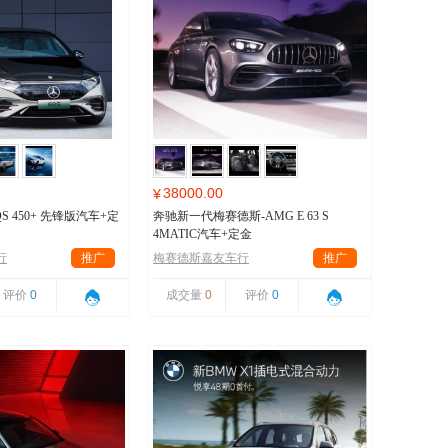
38000.00
¥
S 450+ 先锋版汽车+定
奔驰新一代梅赛德斯-AMG E 63 S
4MATIC汽车+定金
行
推广
梅赛德斯嘉友车行
推广
评价
0
成交量
0
评价
0