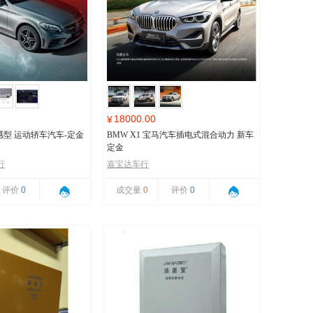
18000.00
¥
 动感型 运动轿车汽车-定金
BMW X1 宝马汽车插电式混合动力 新车
定金
行
嘉宝达车行
评价
0
成交量
0
评价
0