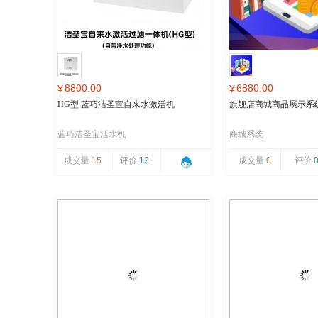
8800.00
6880.00
¥
¥
HG型 蓝巧洁圣宝自来水激活机
旗舰店商城商品展示系
蓝巧洁圣宝活水机
商城系统
成交量
15
评价
12
成交量
0
评价