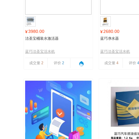
3980.00
2680.00
¥
¥
洁圣宝桶装水激活器
蓝巧净水器
蓝巧洁圣宝活水机
蓝巧洁圣宝活水机
成交量
2
评价
2
成交量
4
评价