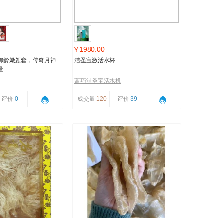
1980.00
¥
御龄嫩颜套，传奇月神
洁圣宝激活水杯
量
蓝巧洁圣宝活水机
评价
0
成交量
120
评价
39