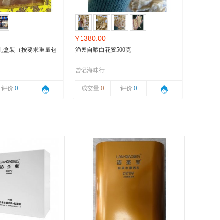
1380.00
¥
礼盒装（按要求重量包
渔民自晒白花胶500克
克
曾记海味行
评价
0
成交量
0
评价
0