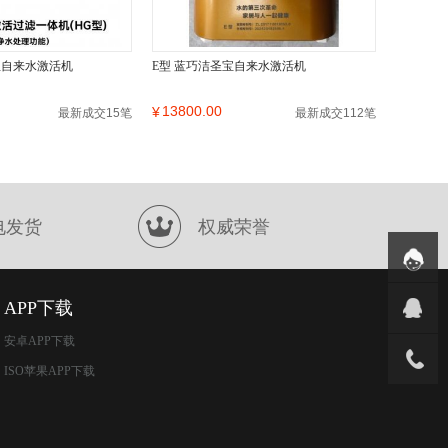
宝自来水激活机
E型 蓝巧洁圣宝自来水激活机
13800.00
¥
最新成交15笔
最新成交112笔
电发货
权威荣誉
APP下载
安卓APP下载
ISO苹果APP下载