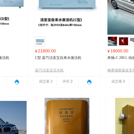
21800.00
18000.00
¥
¥
激活机
C型 蓝巧洁圣宝自来水激活机
奔驰-C 200 L
蓝巧洁圣宝活水机
梅赛德斯嘉友车
1
成交量
2
评价
2
成交量
0