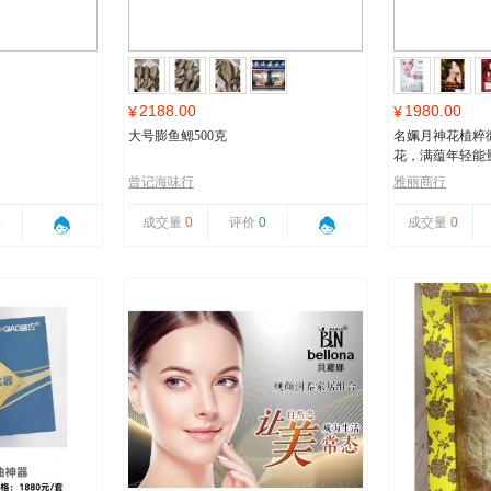
2188.00
1980.00
¥
¥
大号膨鱼鳃500克
名姵月神花植粹
花，满蕴年轻能
曾记海味行
雅丽商行
4
成交量
0
评价
0
成交量
0