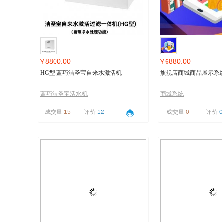
8800.00
6880.00
¥
¥
HG型 蓝巧洁圣宝自来水激活机
旗舰店商城商品展示系
蓝巧洁圣宝活水机
商城系统
成交量
15
评价
12
成交量
0
评价