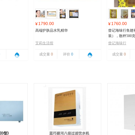
1790.00
1760.00
¥
¥
高端护肤品水乳精华
曾记海味行鱼翅
装），散秤500
艾莉生活馆
曾记海味行
0
成交量
0
评价
0
成交量
0