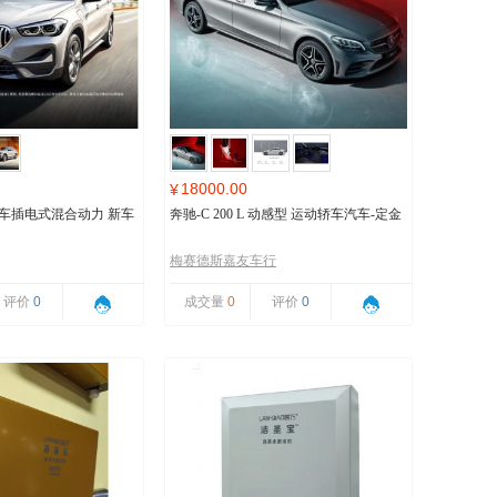
18000.00
¥
马汽车插电式混合动力 新车
奔驰-C 200 L 动感型 运动轿车汽车-定金
梅赛德斯嘉友车行
评价
0
成交量
0
评价
0