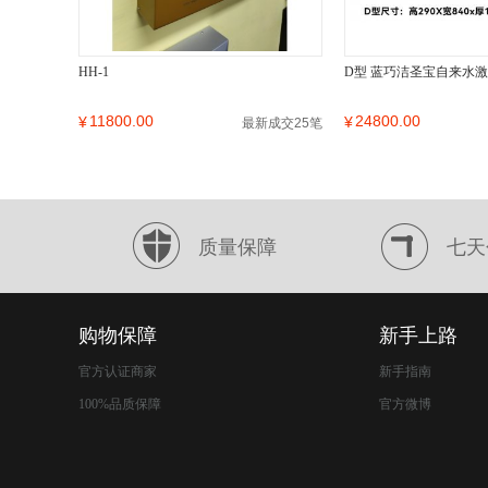
HH-1
D型 蓝巧洁圣宝自来水
11800.00
24800.00
¥
¥
最新成交25笔
质量保障
七天
购物保障
新手上路
官方认证商家
新手指南
100%品质保障
官方微博