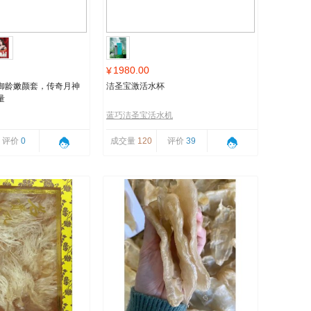
1980.00
¥
御龄嫩颜套，传奇月神
洁圣宝激活水杯
量
蓝巧洁圣宝活水机
评价
0
成交量
120
评价
39