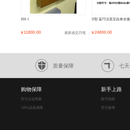
HH-1
D型 蓝巧洁圣宝自来水
11800.00
24800.00
¥
¥
最新成交25笔
质量保障
七天
购物保障
新手上路
官方认证商家
新手指南
100%品质保障
官方微博