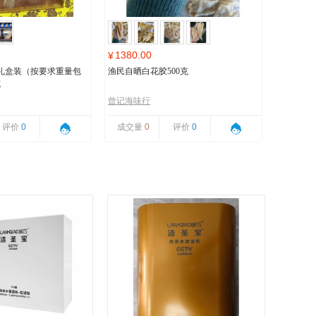
1380.00
¥
礼盒装（按要求重量包
渔民自晒白花胶500克
克
曾记海味行
评价
0
成交量
0
评价
0