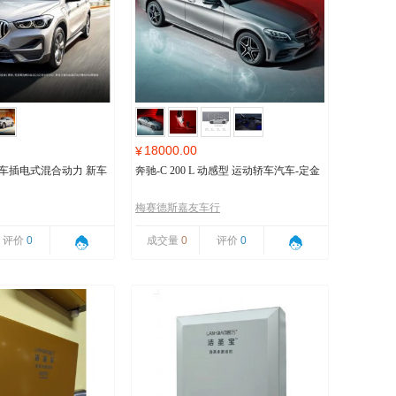
18000.00
¥
马汽车插电式混合动力 新车
奔驰-C 200 L 动感型 运动轿车汽车-定金
梅赛德斯嘉友车行
评价
0
成交量
0
评价
0