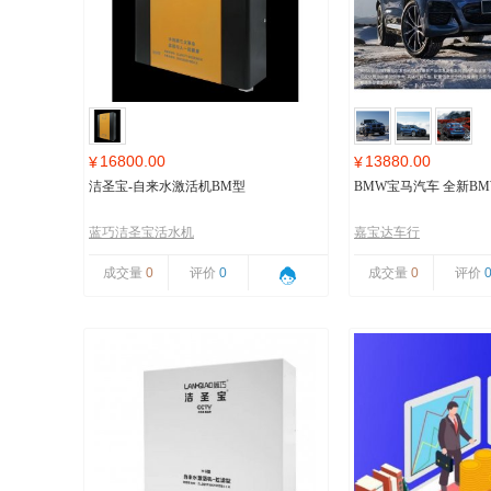
16800.00
13880.00
¥
¥
洁圣宝-自来水激活机BM型
BMW宝马汽车 全新BMW
蓝巧洁圣宝活水机
嘉宝达车行
成交量
0
评价
0
成交量
0
评价