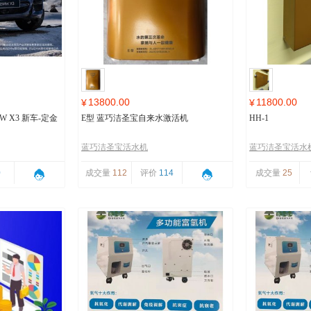
13800.00
11800.00
¥
¥
 X3 新车-定金
E型 蓝巧洁圣宝自来水激活机
HH-1
蓝巧洁圣宝活水机
蓝巧洁圣宝活水
0
成交量
112
评价
114
成交量
25