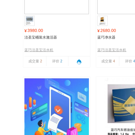
3980.00
2680.00
¥
¥
洁圣宝桶装水激活器
蓝巧净水器
蓝巧洁圣宝活水机
蓝巧洁圣宝活水机
成交量
2
评价
2
成交量
4
评价