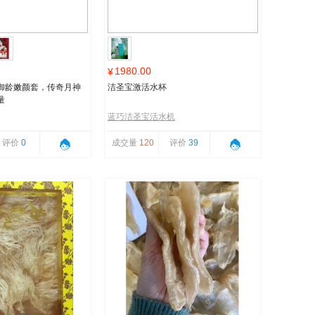
1980.00
¥
御龄嫩颜套，传奇月神
洁圣宝激活水杯
量
蓝巧洁圣宝活水机
评价
0
成交量
120
评价
39