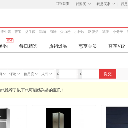
回到首页
我要买
我是买家
我是
维生素
肾宝
益生菌
玛咖
海味
蛋白粉
小神吹
骆驼奶
减肥
小分子
HOT
换购
每日精选
热销爆品
惠享会员
尊享VIP
提交
间
评论
信用度
人气
¥
-
¥
为您推荐了以下您可能感兴趣的宝贝！