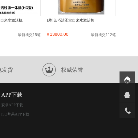
宝自来水激活机
E型 蓝巧洁圣宝自来水激活机
13800.00
¥
最新成交15笔
最新成交112笔
电发货
权威荣誉
APP下载
安卓APP下载
ISO苹果APP下载