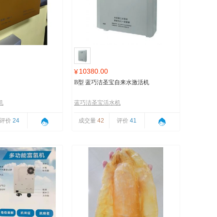
10380.00
¥
B型 蓝巧洁圣宝自来水激活机
机
蓝巧洁圣宝活水机
评价
24
成交量
42
评价
41