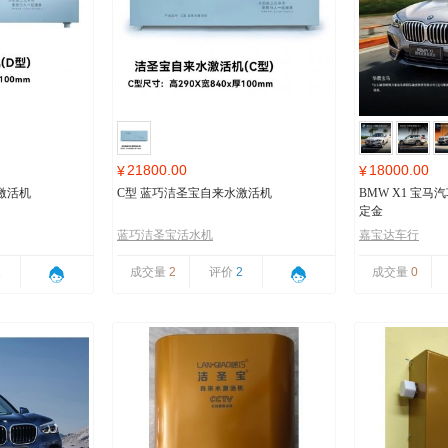
21800.00
18000.00
¥
¥
激活机
C型 蓝巧洁圣宝自来水激活机
BMW X1 宝
定金
蓝巧洁圣宝活水机
嘉宝达车行
1
成交量
2
评价
2
成交量
0