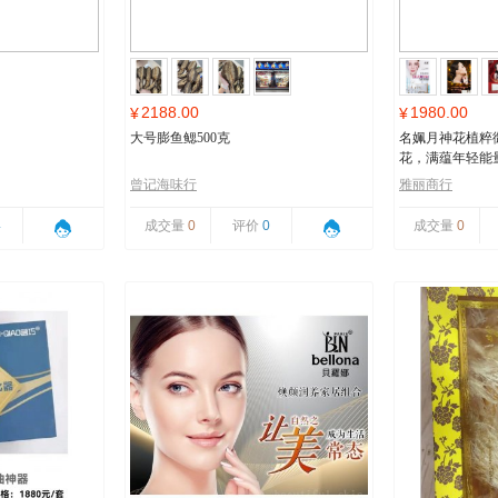
2188.00
1980.00
¥
¥
大号膨鱼鳃500克
名姵月神花植粹
花，满蕴年轻能
曾记海味行
雅丽商行
4
成交量
0
评价
0
成交量
0