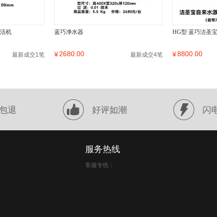
激活机
蓝巧净水器
HG型 蓝巧洁圣
2680.00
8800.00
¥
¥
最新成交1笔
最新成交4笔
包退
好评如潮
闪
服务热线
客服专线：