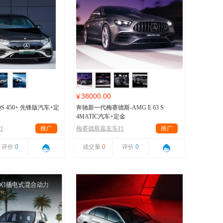
38000.00
¥
S 450+ 先锋版汽车+定
奔驰新一代梅赛德斯-AMG E 63 S
4MATIC汽车+定金
行
推广
梅赛德斯嘉友车行
推广
评价
0
成交量
0
评价
0