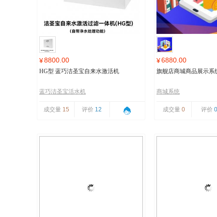
8800.00
6880.00
¥
¥
HG型 蓝巧洁圣宝自来水激活机
旗舰店商城商品展示系
蓝巧洁圣宝活水机
商城系统
成交量
15
评价
12
成交量
0
评价