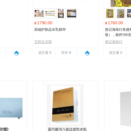
1790.00
1760.00
¥
¥
高端护肤品水乳精华
曾记海味行鱼翅
装），散秤500
艾莉生活馆
曾记海味行
0
成交量
0
评价
0
成交量
0