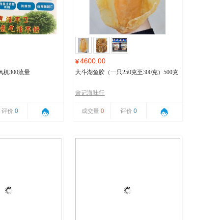
4600.00
¥
机300流量
大斗湖鱼胶（一只250克至300克）500克
曾记海味行
评价
0
成交量
0
评价
0