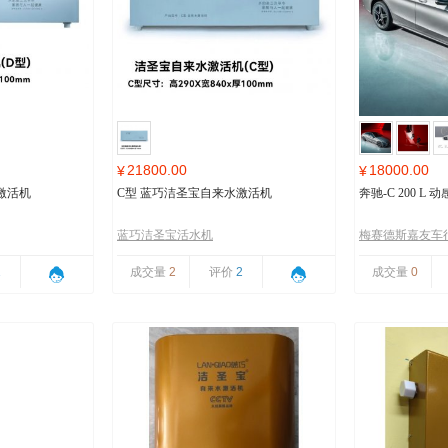
21800.00
18000.00
¥
¥
激活机
C型 蓝巧洁圣宝自来水激活机
奔驰-C 200 L
蓝巧洁圣宝活水机
梅赛德斯嘉友车
1
成交量
2
评价
2
成交量
0