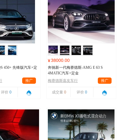
38000.00
¥
S 450+ 先锋版汽车+定
奔驰新一代梅赛德斯-AMG E 63 S
4MATIC汽车+定金
行
推广
梅赛德斯嘉友车行
推广
评价
0
成交量
0
评价
0