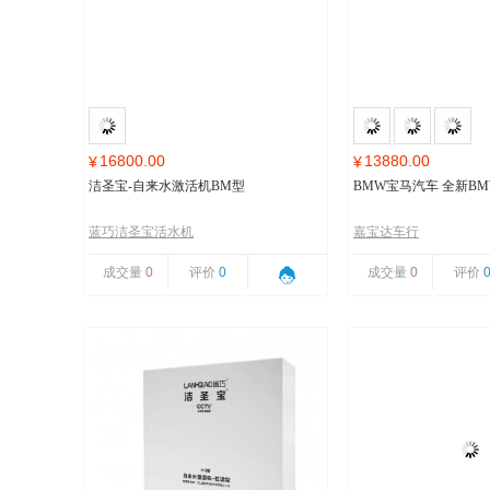
16800.00
13880.00
¥
¥
洁圣宝-自来水激活机BM型
BMW宝马汽车 全新BMW
蓝巧洁圣宝活水机
嘉宝达车行
成交量
0
评价
0
成交量
0
评价