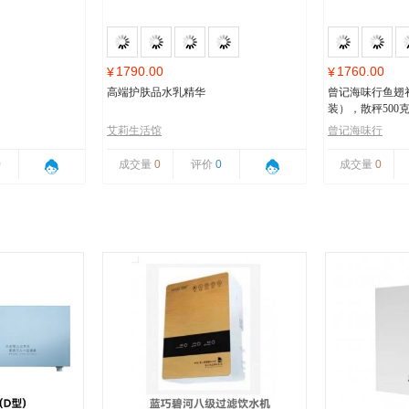
1790.00
1760.00
¥
¥
高端护肤品水乳精华
曾记海味行鱼翅
装），散秤500
艾莉生活馆
曾记海味行
0
成交量
0
评价
0
成交量
0