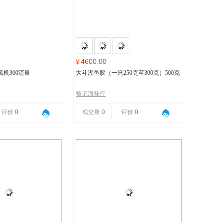
4600.00
¥
机300流量
大斗湖鱼胶（一只250克至300克）500克
曾记海味行
评价
0
成交量
0
评价
0