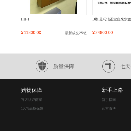
HH-1
D型 蓝巧洁圣宝自来水
11800.00
24800.00
¥
¥
最新成交25笔
质量保障
七天
购物保障
新手上路
官方认证商家
新手指南
100%品质保障
官方微博