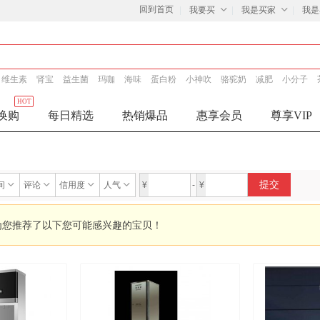
回到首页
我要买
我是买家
我是
维生素
肾宝
益生菌
玛咖
海味
蛋白粉
小神吹
骆驼奶
减肥
小分子
HOT
换购
每日精选
热销爆品
惠享会员
尊享VIP
提交
间
评论
信用度
人气
¥
-
¥
为您推荐了以下您可能感兴趣的宝贝！