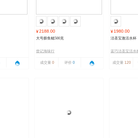
2188.00
1980.00
¥
¥
大号膨鱼鳃500克
洁圣宝激活水杯
曾记海味行
蓝巧洁圣宝活水
4
成交量
0
评价
0
成交量
120