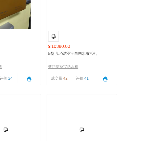
10380.00
¥
B型 蓝巧洁圣宝自来水激活机
机
蓝巧洁圣宝活水机
评价
24
成交量
42
评价
41