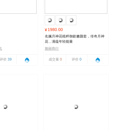
1980.00
¥
名姵月神花植粹御龄嫩颜套，传奇月神
花，满蕴年轻能量
机
雅丽商行
评价
39
成交量
0
评价
0