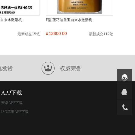
宝自来水激活机
E型 蓝巧洁圣宝自来水激活机
13800.00
¥
最新成交15笔
最新成交112笔
电发货
权威荣誉
APP下载
安卓APP下载
ISO苹果APP下载