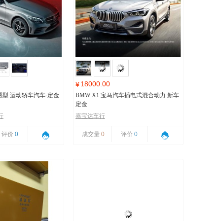
18000.00
¥
 动感型 运动轿车汽车-定金
BMW X1 宝马汽车插电式混合动力 新车
定金
行
嘉宝达车行
评价
0
成交量
0
评价
0