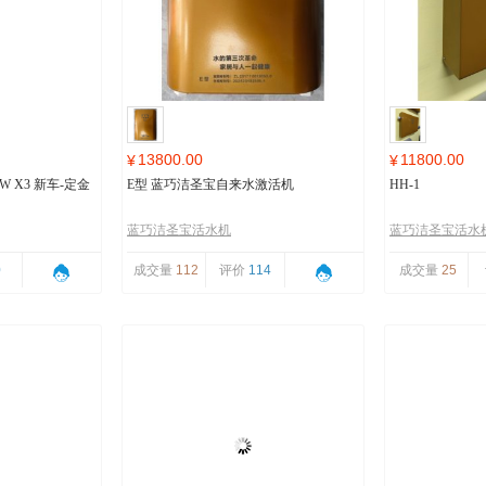
13800.00
11800.00
¥
¥
 X3 新车-定金
E型 蓝巧洁圣宝自来水激活机
HH-1
蓝巧洁圣宝活水机
蓝巧洁圣宝活水
0
成交量
112
评价
114
成交量
25