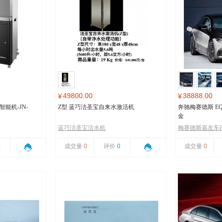
49800.00
38888.00
¥
¥
能机-JN-
Z型 蓝巧洁圣宝自来水激活机
奔驰梅赛德斯 EQ
金
蓝巧洁圣宝活水机
梅赛德斯嘉友车
0
成交量
0
评价
0
成交量
0