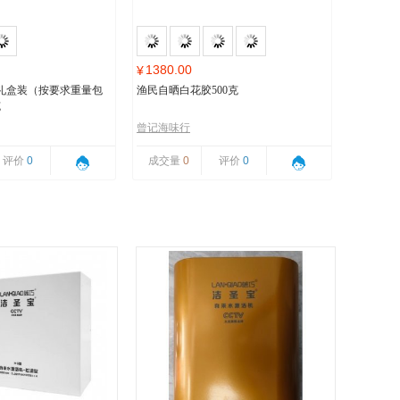
1380.00
¥
礼盒装（按要求重量包
渔民自晒白花胶500克
克
曾记海味行
评价
0
成交量
0
评价
0