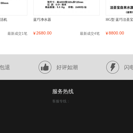
激活机
蓝巧净水器
HG型 蓝巧洁圣
2680.00
8800.00
¥
¥
最新成交1笔
最新成交4笔
包退
好评如潮
闪
服务热线
客服专线：