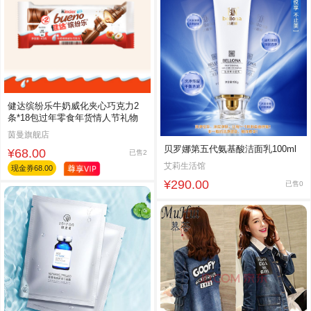
健达缤纷乐牛奶威化夹心巧克力2
条*18包过年零食年货情人节礼物
茵曼旗舰店
贝罗娜第五代氨基酸洁面乳100ml
¥68.00
已售2
艾莉生活馆
现金券68.00
¥290.00
已售0