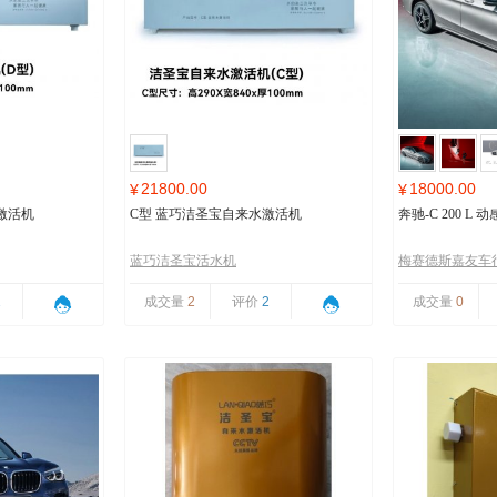
21800.00
18000.00
¥
¥
激活机
C型 蓝巧洁圣宝自来水激活机
奔驰-C 200 L
蓝巧洁圣宝活水机
梅赛德斯嘉友车
1
成交量
2
评价
2
成交量
0