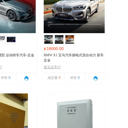
18000.00
¥
 动感型 运动轿车汽车-定金
BMW X1 宝马汽车插电式混合动力 新车
定金
行
嘉宝达车行
评价
0
成交量
0
评价
0