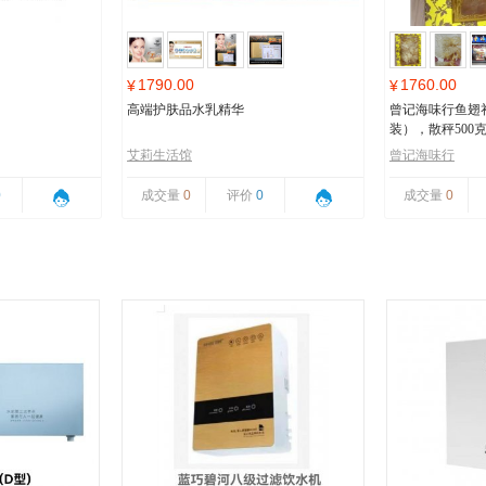
1790.00
1760.00
¥
¥
高端护肤品水乳精华
曾记海味行鱼翅
装），散秤500
艾莉生活馆
曾记海味行
0
成交量
0
评价
0
成交量
0