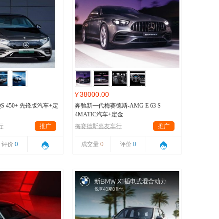
38000.00
¥
S 450+ 先锋版汽车+定
奔驰新一代梅赛德斯-AMG E 63 S
4MATIC汽车+定金
行
推广
梅赛德斯嘉友车行
推广
评价
0
成交量
0
评价
0