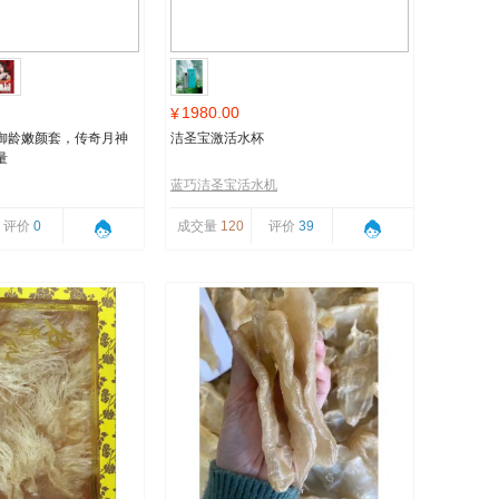
1980.00
¥
御龄嫩颜套，传奇月神
洁圣宝激活水杯
量
蓝巧洁圣宝活水机
评价
0
成交量
120
评价
39