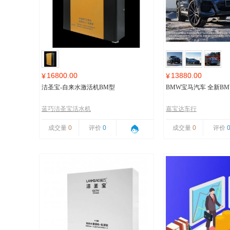
16800.00
13880.00
¥
¥
洁圣宝-自来水激活机BM型
BMW宝马汽车 全新BMW
蓝巧洁圣宝活水机
嘉宝达车行
成交量
0
评价
0
成交量
0
评价