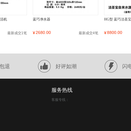
激活机
蓝巧净水器
HG型 蓝巧洁圣
2680.00
8800.00
¥
¥
最新成交1笔
最新成交4笔
包退
好评如潮
闪
服务热线
客服专线：