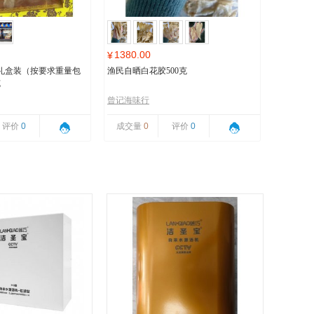
1380.00
¥
礼盒装（按要求重量包
渔民自晒白花胶500克
克
曾记海味行
评价
0
成交量
0
评价
0