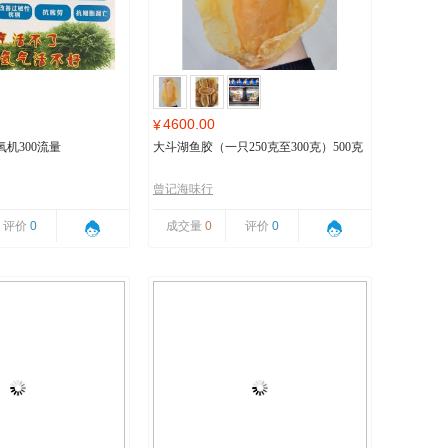
4600.00
¥
机300流量
大斗湖鱼胶（一只250克至300克）500克
曾记海味行
评价
0
成交量
0
评价
0