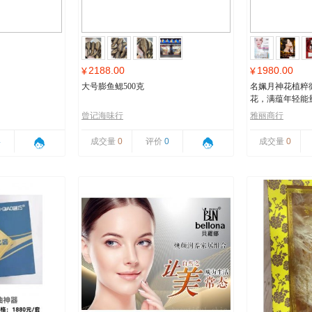
2188.00
1980.00
¥
¥
大号膨鱼鳃500克
名姵月神花植粹
花，满蕴年轻能
曾记海味行
雅丽商行
4
成交量
0
评价
0
成交量
0