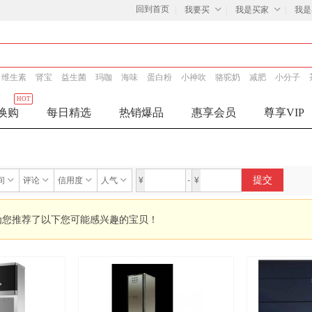
回到首页
我要买
我是买家
我是
维生素
肾宝
益生菌
玛咖
海味
蛋白粉
小神吹
骆驼奶
减肥
小分子
HOT
换购
每日精选
热销爆品
惠享会员
尊享VIP
提交
间
评论
信用度
人气
¥
-
¥
为您推荐了以下您可能感兴趣的宝贝！