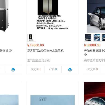
49800.00
38888.00
¥
¥
能机-JN-
Z型 蓝巧洁圣宝自来水激活机
奔驰梅赛德斯 EQ
金
蓝巧洁圣宝活水机
梅赛德斯嘉友车
0
成交量
0
评价
0
成交量
0