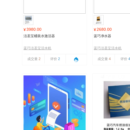
3980.00
2680.00
¥
¥
洁圣宝桶装水激活器
蓝巧净水器
蓝巧洁圣宝活水机
蓝巧洁圣宝活水机
成交量
2
评价
2
成交量
4
评价