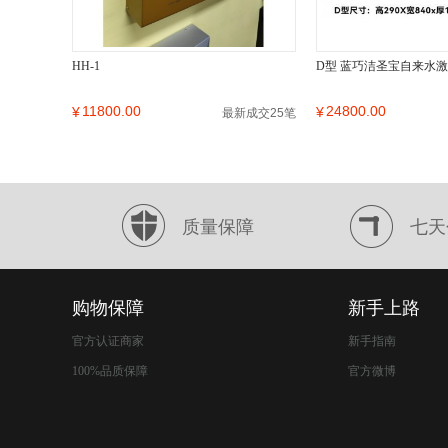
HH-1
D型 蓝巧洁圣宝自来水
11800.00
24800.00
¥
¥
最新成交25笔
质量保障
七天
购物保障
新手上路
官方认证商家
新手指南
100%品质保障
官方微博