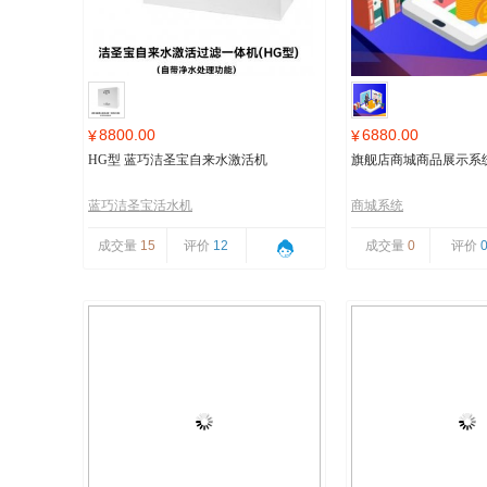
8800.00
6880.00
¥
¥
HG型 蓝巧洁圣宝自来水激活机
旗舰店商城商品展示系
蓝巧洁圣宝活水机
商城系统
成交量
15
评价
12
成交量
0
评价