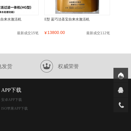
宝自来水激活机
E型 蓝巧洁圣宝自来水激活机
13800.00
¥
最新成交15笔
最新成交112笔
电发货
权威荣誉
APP下载
安卓APP下载
ISO苹果APP下载