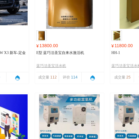
13800.00
11800.00
¥
¥
 X3 新车-定金
E型 蓝巧洁圣宝自来水激活机
HH-1
蓝巧洁圣宝活水机
蓝巧洁圣宝活水
0
成交量
112
评价
114
成交量
25