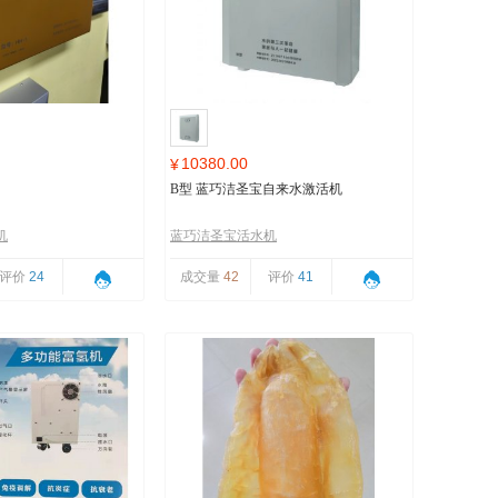
10380.00
¥
B型 蓝巧洁圣宝自来水激活机
机
蓝巧洁圣宝活水机
评价
24
成交量
42
评价
41