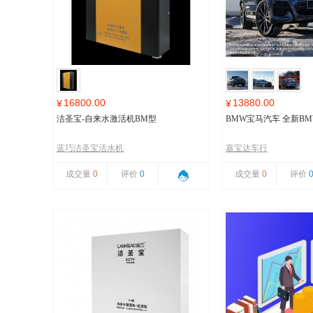
16800.00
13880.00
¥
¥
洁圣宝-自来水激活机BM型
BMW宝马汽车 全新BMW
蓝巧洁圣宝活水机
嘉宝达车行
成交量
0
评价
0
成交量
0
评价