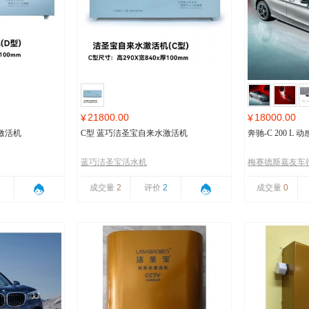
21800.00
18000.00
¥
¥
激活机
C型 蓝巧洁圣宝自来水激活机
奔驰-C 200 L
蓝巧洁圣宝活水机
梅赛德斯嘉友车
1
成交量
2
评价
2
成交量
0