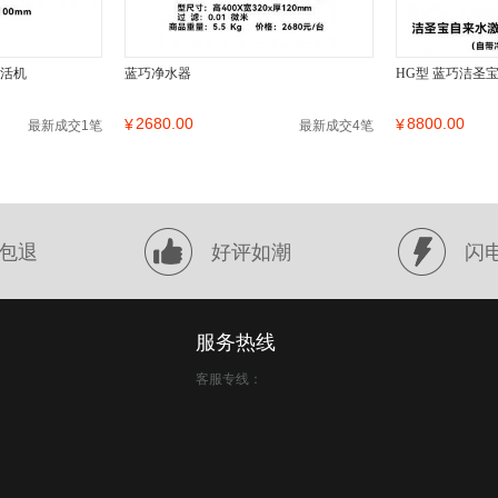
激活机
蓝巧净水器
HG型 蓝巧洁圣
2680.00
8800.00
¥
¥
最新成交1笔
最新成交4笔
包退
好评如潮
闪
服务热线
客服专线：