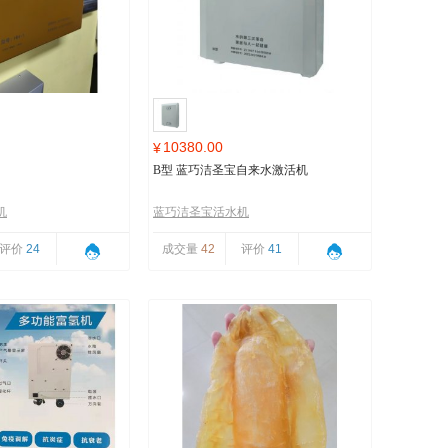
10380.00
¥
B型 蓝巧洁圣宝自来水激活机
机
蓝巧洁圣宝活水机
评价
24
成交量
42
评价
41