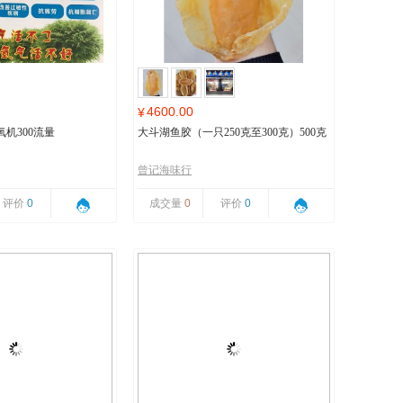
4600.00
¥
机300流量
大斗湖鱼胶（一只250克至300克）500克
曾记海味行
评价
0
成交量
0
评价
0