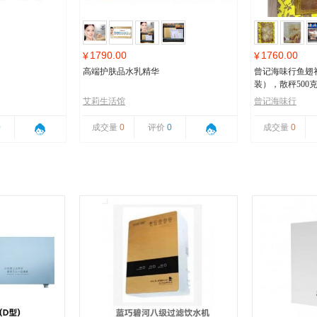
1790.00
1760.00
¥
¥
高端护肤品水乳精华
曾记海味行鱼翅
装），散秤500
艾莉生活馆
曾记海味行
0
成交量
0
评价
0
成交量
0