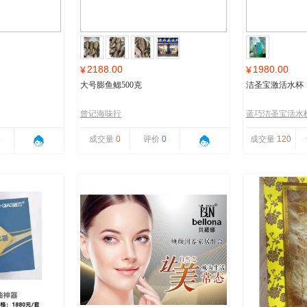
2188.00
1980.00
¥
¥
大号膨鱼鳃500克
洁圣宝激活水杯
曾记海味行
蓝巧洁圣宝活水
4
成交量
0
评价
0
成交量
120