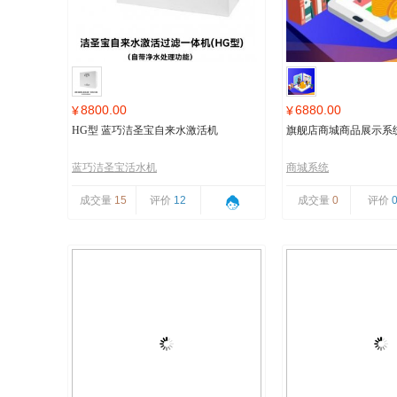
8800.00
6880.00
¥
¥
HG型 蓝巧洁圣宝自来水激活机
旗舰店商城商品展示系
蓝巧洁圣宝活水机
商城系统
成交量
15
评价
12
成交量
0
评价