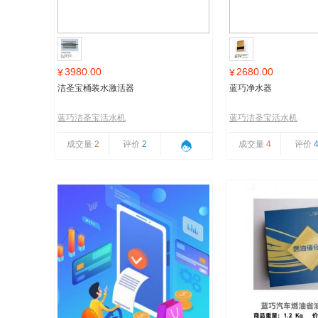
3980.00
2680.00
¥
¥
洁圣宝桶装水激活器
蓝巧净水器
蓝巧洁圣宝活水机
蓝巧洁圣宝活水机
成交量
2
评价
2
成交量
4
评价