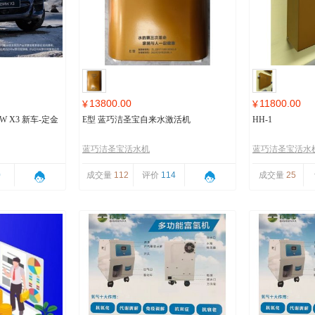
13800.00
11800.00
¥
¥
 X3 新车-定金
E型 蓝巧洁圣宝自来水激活机
HH-1
蓝巧洁圣宝活水机
蓝巧洁圣宝活水
0
成交量
112
评价
114
成交量
25