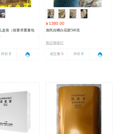
1380.00
¥
礼盒装（按要求重量包
渔民自晒白花胶500克
克
曾记海味行
评价
0
成交量
0
评价
0