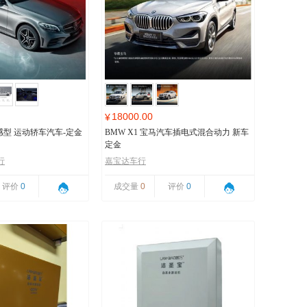
18000.00
¥
 动感型 运动轿车汽车-定金
BMW X1 宝马汽车插电式混合动力 新车
定金
行
嘉宝达车行
评价
0
成交量
0
评价
0