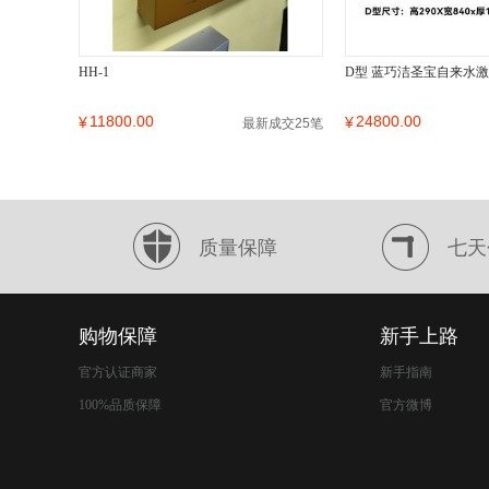
HH-1
D型 蓝巧洁圣宝自来水
11800.00
24800.00
¥
¥
最新成交25笔
质量保障
七天
购物保障
新手上路
官方认证商家
新手指南
100%品质保障
官方微博