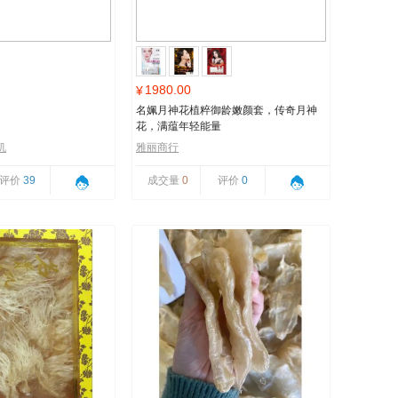
1980.00
¥
名姵月神花植粹御龄嫩颜套，传奇月神
花，满蕴年轻能量
机
雅丽商行
评价
39
成交量
0
评价
0