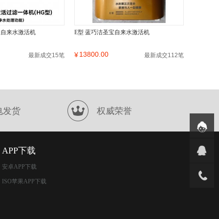
宝自来水激活机
E型 蓝巧洁圣宝自来水激活机
13800.00
¥
最新成交15笔
最新成交112笔
电发货
权威荣誉
APP下载
安卓APP下载
ISO苹果APP下载