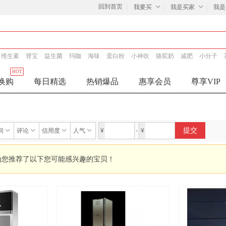
回到首页
我要买
我是买家
我是
维生素
肾宝
益生菌
玛咖
海味
蛋白粉
小神吹
骆驼奶
减肥
小分子
HOT
换购
每日精选
热销爆品
惠享会员
尊享VIP
提交
间
评论
信用度
人气
¥
-
¥
为您推荐了以下您可能感兴趣的宝贝！