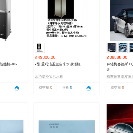
49800.00
38888.00
¥
¥
能机-JN-
Z型 蓝巧洁圣宝自来水激活机
奔驰梅赛德斯 EQ
金
蓝巧洁圣宝活水机
梅赛德斯嘉友车
0
成交量
0
评价
0
成交量
0