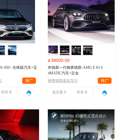
38000.00
¥
S 450+ 先锋版汽车+定
奔驰新一代梅赛德斯-AMG E 63 S
4MATIC汽车+定金
行
推广
梅赛德斯嘉友车行
推广
评价
0
成交量
0
评价
0