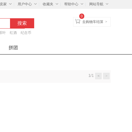
卖家
用户中心
收藏夹
帮助中心
网站导航
0
去购物车结算
>
茶叶
红酒
纪念币
拼团
1/1
<
>