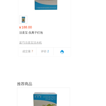
188.00
¥
洁圣宝-负离子灯泡
蓝巧洁圣宝活水机
成交量
7
评价
2
推荐商品