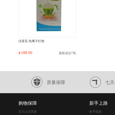
洁圣宝-负离子灯泡
188.00
¥
最新成交7笔
质量保障
七天
购物保障
新手上路
官方认证商家
新手指南