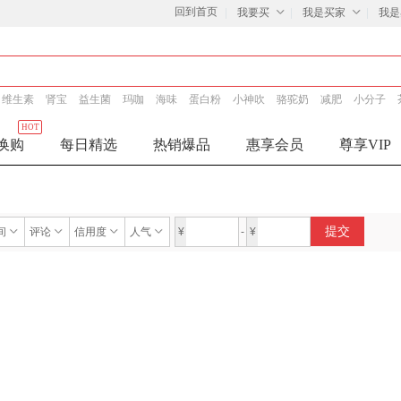
回到首页
我要买
我是买家
我是
维生素
肾宝
益生菌
玛咖
海味
蛋白粉
小神吹
骆驼奶
减肥
小分子
HOT
换购
每日精选
热销爆品
惠享会员
尊享VIP
提交
间
评论
信用度
人气
¥
-
¥