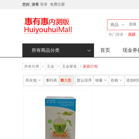
您好, 游客
登录
免费注册
商品
热门搜索：
面膜
首页
现金券
所有商品分类
所有分类
>
五金
>
五金家装
>
家庭灯饰
所在地
列表
大图
默认排序
销量
价格
添加时