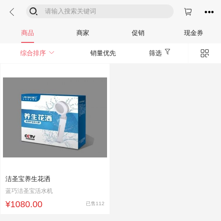




商品
商家
促销
现金券


综合排序
销量优先
筛选
洁圣宝养生花洒
蓝巧洁圣宝活水机
¥1080.00
已售112