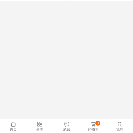
0





首页
分类
消息
购物车
我的