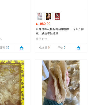
1980.00
¥
名姵月神花植粹御龄嫩颜套，传奇月神
花，满蕴年轻能量
机
雅丽商行
评价
39
成交量
0
评价
0