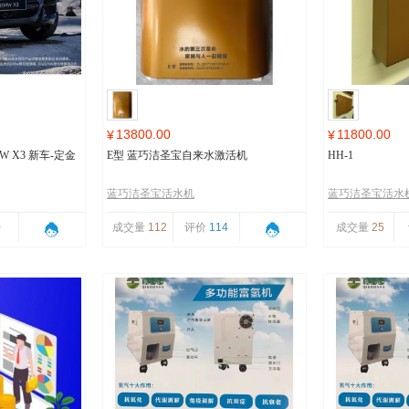
13800.00
11800.00
¥
¥
 X3 新车-定金
E型 蓝巧洁圣宝自来水激活机
HH-1
蓝巧洁圣宝活水机
蓝巧洁圣宝活水
0
成交量
112
评价
114
成交量
25