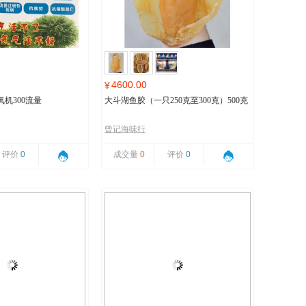
4600.00
¥
机300流量
大斗湖鱼胶（一只250克至300克）500克
曾记海味行
评价
0
成交量
0
评价
0