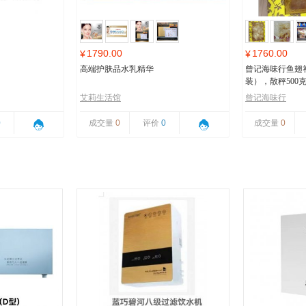
1790.00
1760.00
¥
¥
高端护肤品水乳精华
曾记海味行鱼翅
装），散秤500
艾莉生活馆
曾记海味行
0
成交量
0
评价
0
成交量
0