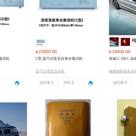
21800.00
18000.00
¥
¥
激活机
C型 蓝巧洁圣宝自来水激活机
奔驰-C 200 L
蓝巧洁圣宝活水机
梅赛德斯嘉友车
1
成交量
2
评价
2
成交量
0