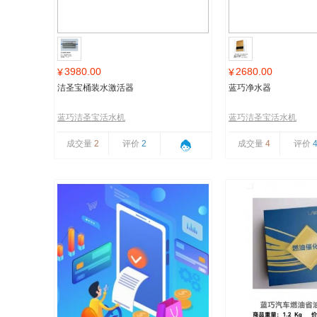
3980.00
2680.00
¥
¥
洁圣宝桶装水激活器
蓝巧净水器
蓝巧洁圣宝活水机
蓝巧洁圣宝活水机
成交量
2
评价
2
成交量
4
评价