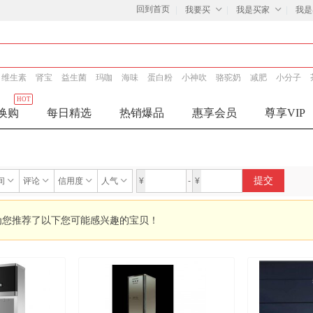
回到首页
我要买
我是买家
我是
维生素
肾宝
益生菌
玛咖
海味
蛋白粉
小神吹
骆驼奶
减肥
小分子
HOT
换购
每日精选
热销爆品
惠享会员
尊享VIP
提交
间
评论
信用度
人气
¥
-
¥
为您推荐了以下您可能感兴趣的宝贝！