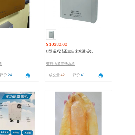
10380.00
¥
B型 蓝巧洁圣宝自来水激活机
机
蓝巧洁圣宝活水机
评价
24
成交量
42
评价
41