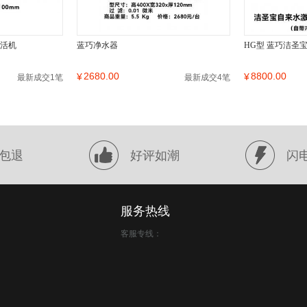
激活机
蓝巧净水器
HG型 蓝巧洁圣
2680.00
8800.00
¥
¥
最新成交1笔
最新成交4笔
包退
好评如潮
闪
服务热线
客服专线：