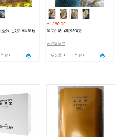
1380.00
¥
礼盒装（按要求重量包
渔民自晒白花胶500克
克
曾记海味行
评价
0
成交量
0
评价
0