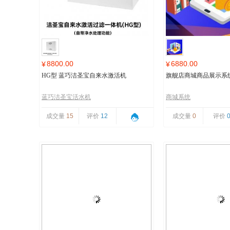
8800.00
6880.00
¥
¥
HG型 蓝巧洁圣宝自来水激活机
旗舰店商城商品展示系
蓝巧洁圣宝活水机
商城系统
成交量
15
评价
12
成交量
0
评价