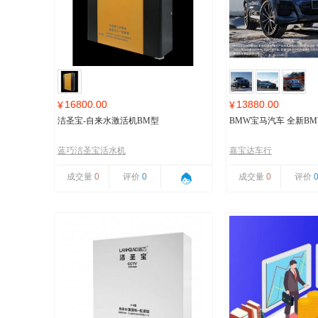
16800.00
13880.00
¥
¥
洁圣宝-自来水激活机BM型
BMW宝马汽车 全新BMW
蓝巧洁圣宝活水机
嘉宝达车行
成交量
0
评价
0
成交量
0
评价