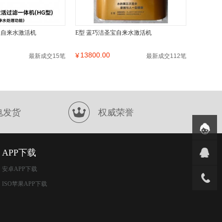
宝自来水激活机
E型 蓝巧洁圣宝自来水激活机
13800.00
¥
最新成交15笔
最新成交112笔
电发货
权威荣誉
APP下载
安卓APP下载
ISO苹果APP下载