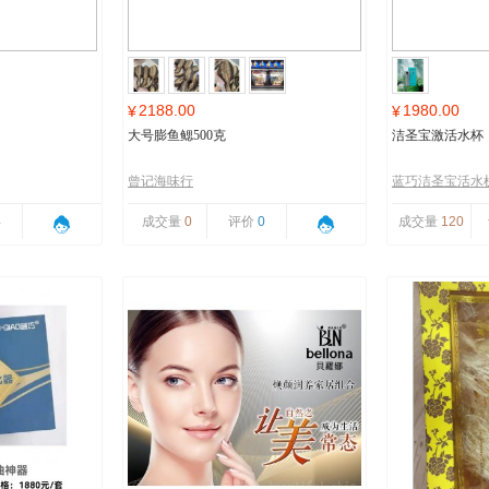
2188.00
1980.00
¥
¥
大号膨鱼鳃500克
洁圣宝激活水杯
曾记海味行
蓝巧洁圣宝活水
4
成交量
0
评价
0
成交量
120