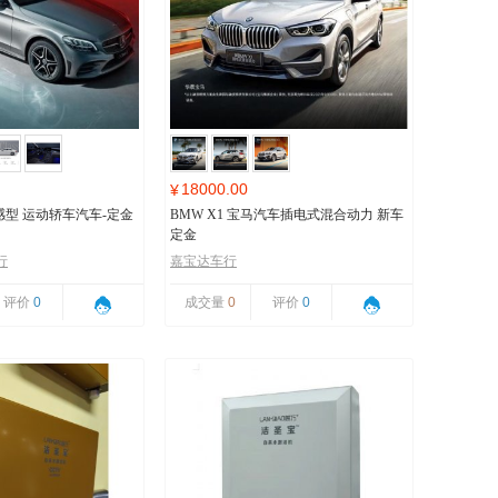
18000.00
¥
 动感型 运动轿车汽车-定金
BMW X1 宝马汽车插电式混合动力 新车
定金
行
嘉宝达车行
评价
0
成交量
0
评价
0