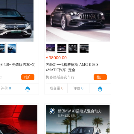
38000.00
¥
S 450+ 先锋版汽车+定
奔驰新一代梅赛德斯-AMG E 63 S
4MATIC汽车+定金
行
推广
梅赛德斯嘉友车行
推广
评价
0
成交量
0
评价
0