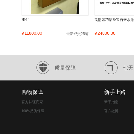
HH-1
D型 蓝巧洁圣宝自来水
11800.00
24800.00
¥
¥
最新成交25笔
质量保障
七天
购物保障
新手上路
官方认证商家
新手指南
100%品质保障
官方微博