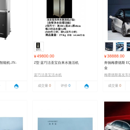
49800.00
38888.00
¥
¥
能机-JN-
Z型 蓝巧洁圣宝自来水激活机
奔驰梅赛德斯 EQ
金
蓝巧洁圣宝活水机
梅赛德斯嘉友车
0
成交量
0
评价
0
成交量
0