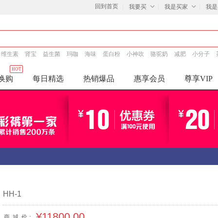
回到首页
我要买
我是买家
我是
维生素
肾宝
益生菌
玛咖
海味
蛋白粉
小神吹
骆驼奶
减肥
小分子
HOT
换购
每日精选
热销爆品
惠享会员
尊享VIP
HH-1
¥11800.00
商
城
价：