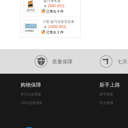
蓝巧净水器
2680.00元
已售出
4
件
C型 蓝巧洁圣宝自来
水激活机
21800.00元
已售出
2
件
质量保障
七天
购物保障
新手上路
官方认证商家
新手指南
100%品质保障
官方微博