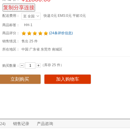
复制分享连接
配送费用：
快递:0元 EMS:0元 平邮:0元
至 全国
商品标签：
HH-1
商品评分：
(24条评价信息)
销售情况：
售出 25 件
所在地区：
中国 广东省 东莞市 南城区
（库存
25
件）
购买数量：
立刻购买
加入购物车
4)
销售记录
产品咨询