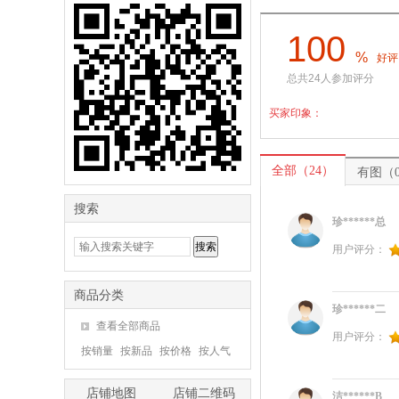
100
%
好评
总共24人参加评分
买家印象：
全部（24）
有图（
搜索
珍******总
用户评分：
商品分类
珍******二
查看全部商品
用户评分：
按销量
按新品
按价格
按人气
店铺地图
店铺二维码
洁******B