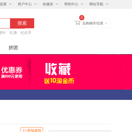
卖家
用户中心
收藏夹
帮助中心
网站导航
0
去购物车结算
>
茶叶
红酒
纪念币
拼团
举报虚假