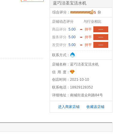
蓝巧洁圣宝活水机
综合评分：
分
5
店铺动态评分
与行业相比
商品评分
5.00
持平
----
服务评分
5.00
持平
----
发货评分
5.00
持平
----
联系方式：
店铺名称：
蓝巧洁圣宝活水机
信 用 度：
创店时间：
2021-10-10
联系电话：
18929128352
详细地址：
南城街道众利路84号
进入商家店铺
收藏该店铺